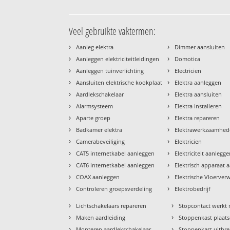
Veel gebruikte vaktermen:
›
›
Aanleg elektra
Dimmer aansluiten
›
›
Aanleggen elektriciteitleidingen
Domotica
›
›
Aanleggen tuinverlichting
Electricien
›
›
Aansluiten elektrische kookplaat
Elektra aanleggen
›
›
Aardlekschakelaar
Elektra aansluiten
›
›
Alarmsysteem
Elektra installeren
›
›
Aparte groep
Elektra repareren
›
›
Badkamer elektra
Elektrawerkzaamhe
›
›
Camerabeveiliging
Elektricien
›
›
CAT5 internetkabel aanleggen
Elektriciteit aanlegg
›
›
CAT6 internetkabel aanleggen
Elektrisch apparaat 
›
›
COAX aanleggen
Elektrische Vloerve
›
›
Controleren groepsverdeling
Elektrobedrijf
›
›
Lichtschakelaars repareren
Stopcontact werkt 
›
›
Maken aardleiding
Stoppenkast plaat
›
›
Monteren aardlekschakelaar
Stoppenkast uitbr