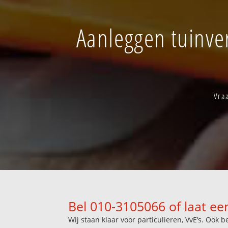
Aanleggen tuinver
Vraa
Bel 010-3105066 of laat ee
Wij staan klaar voor particulieren, VvE’s. Oo