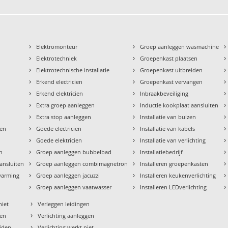
›
›
›
Elektromonteur
Groep aanleggen wasmachine
›
›
›
Elektrotechniek
Groepenkast plaatsen
›
›
›
Elektrotechnische installatie
Groepenkast uitbreiden
›
›
›
Erkend electricien
Groepenkast vervangen
›
›
›
Erkend elektricien
Inbraakbeveiliging
›
›
›
Extra groep aanleggen
Inductie kookplaat aansluiten
›
›
›
Extra stop aanleggen
Installatie van buizen
›
›
›
den
Goede electricien
Installatie van kabels
›
›
›
Goede elektricien
Installatie van verlichting
›
›
›
en
Groep aanleggen bubbelbad
Installatiebedrijf
›
›
›
aansluiten
Groep aanleggen combimagnetron
Installeren groepenkasten
›
›
›
rwarming
Groep aanleggen jacuzzi
Installeren keukenverlichting
›
›
›
Groep aanleggen vaatwasser
Installeren LEDverlichting
›
niet
Verleggen leidingen
›
sen
Verlichting aanleggen
›
eiden
Verlichting werkt niet