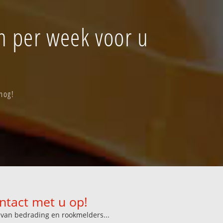
en per week voor u
 nog!
ntact met u op!
n van bedrading en rookmelders...