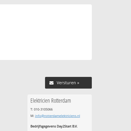
Versturen »
Elektricien Rotterdam
T: 010-3105066
M:
info@rotterdamelektriciens.nl
Bedrijfsgegevens Day2Start B.V.