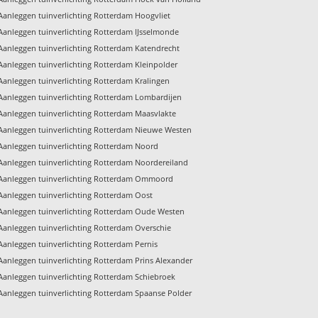
Aanleggen tuinverlichting Rotterdam Hoogvliet
Aanleggen tuinverlichting Rotterdam IJsselmonde
Aanleggen tuinverlichting Rotterdam Katendrecht
Aanleggen tuinverlichting Rotterdam Kleinpolder
Aanleggen tuinverlichting Rotterdam Kralingen
Aanleggen tuinverlichting Rotterdam Lombardijen
Aanleggen tuinverlichting Rotterdam Maasvlakte
Aanleggen tuinverlichting Rotterdam Nieuwe Westen
Aanleggen tuinverlichting Rotterdam Noord
Aanleggen tuinverlichting Rotterdam Noordereiland
Aanleggen tuinverlichting Rotterdam Ommoord
Aanleggen tuinverlichting Rotterdam Oost
Aanleggen tuinverlichting Rotterdam Oude Westen
Aanleggen tuinverlichting Rotterdam Overschie
Aanleggen tuinverlichting Rotterdam Pernis
Aanleggen tuinverlichting Rotterdam Prins Alexander
Aanleggen tuinverlichting Rotterdam Schiebroek
Aanleggen tuinverlichting Rotterdam Spaanse Polder