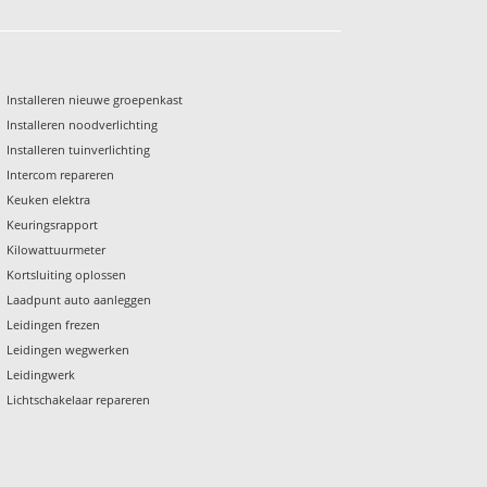
Installeren nieuwe groepenkast
Installeren noodverlichting
Installeren tuinverlichting
Intercom repareren
Keuken elektra
Keuringsrapport
Kilowattuurmeter
Kortsluiting oplossen
Laadpunt auto aanleggen
Leidingen frezen
Leidingen wegwerken
Leidingwerk
Lichtschakelaar repareren