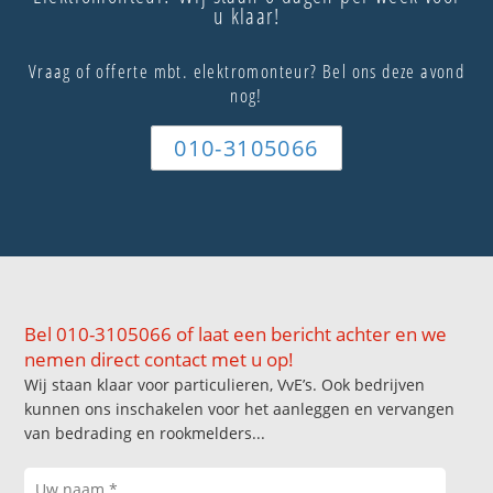
u klaar!
Vraag of offerte mbt. elektromonteur? Bel ons deze avond
nog!
010-3105066
Bel 010-3105066 of laat een bericht achter en we
nemen direct contact met u op!
Wij staan klaar voor particulieren, VvE’s. Ook bedrijven
kunnen ons inschakelen voor het aanleggen en vervangen
van bedrading en rookmelders...