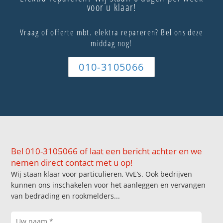
voor u klaar!
Vraag of offerte mbt. elektra repareren? Bel ons deze
middag nog!
010-3105066
Bel 010-3105066 of laat een bericht achter en we
nemen direct contact met u op!
Wij staan klaar voor particulieren, VvE’s. Ook bedrijven
kunnen ons inschakelen voor het aanleggen en vervangen
van bedrading en rookmelders...