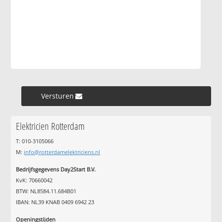
Versturen »
Elektricien Rotterdam
T: 010-3105066
M:
info@rotterdamelektriciens.nl
Bedrijfsgegevens Day2Start B.V.
KvK: 70660042
BTW: NL8584.11.684B01
IBAN: NL39 KNAB 0409 6942 23
Openingstijden