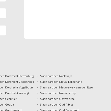
›
pen Dordrecht Sterrenburg
Slaan aardpen Naaldwijk
›
pen Dordrecht Vissershoek
Slaan aardpen Nieuw Lekkerland
›
dpen Dordrecht Vogelbuurt
Slaan aardpen Nieuwerkerk aan den Ijssel
›
pen Dordrecht Wielwijk
Slaan aardpen Numansdorp
›
pen Geervliet
Slaan aardpen Oostvoorne
›
dpen Gouda
Slaan aardpen Oud Alblas
›
dpen Goudswaard
Slaan aardpen Oud Beijerland