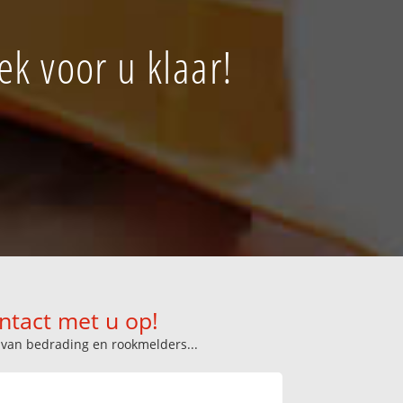
k voor u klaar!
ntact met u op!
n van bedrading en rookmelders...