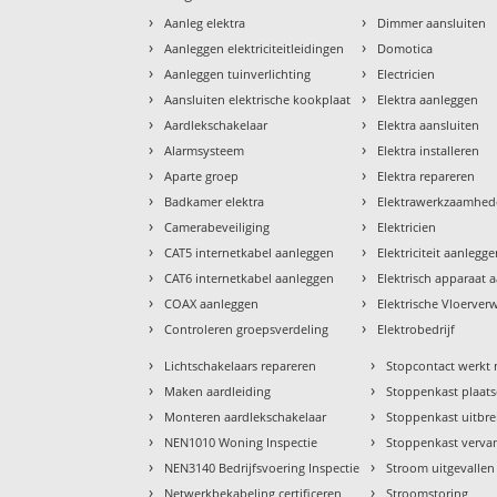
›
›
Aanleg elektra
Dimmer aansluiten
›
›
Aanleggen elektriciteitleidingen
Domotica
›
›
Aanleggen tuinverlichting
Electricien
›
›
Aansluiten elektrische kookplaat
Elektra aanleggen
›
›
Aardlekschakelaar
Elektra aansluiten
›
›
Alarmsysteem
Elektra installeren
›
›
Aparte groep
Elektra repareren
›
›
Badkamer elektra
Elektrawerkzaamhe
›
›
Camerabeveiliging
Elektricien
›
›
CAT5 internetkabel aanleggen
Elektriciteit aanlegg
›
›
CAT6 internetkabel aanleggen
Elektrisch apparaat 
›
›
COAX aanleggen
Elektrische Vloerve
›
›
Controleren groepsverdeling
Elektrobedrijf
›
›
Lichtschakelaars repareren
Stopcontact werkt 
›
›
Maken aardleiding
Stoppenkast plaat
›
›
Monteren aardlekschakelaar
Stoppenkast uitbr
›
›
NEN1010 Woning Inspectie
Stoppenkast verva
›
›
NEN3140 Bedrijfsvoering Inspectie
Stroom uitgevallen
›
›
Netwerkbekabeling certificeren
Stroomstoring