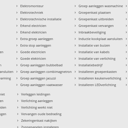
›
›
›
Elektromonteur
Groep aanleggen wasmachine
›
›
›
Elektrotechniek
Groepenkast plaatsen
›
›
›
Elektrotechnische installatie
Groepenkast uitbreiden
›
›
›
Erkend electricien
Groepenkast vervangen
›
›
›
Erkend elektricien
Inbraakbeveiliging
›
›
›
Extra groep aanleggen
Inductie kookplaat aansluiten
›
›
›
Extra stop aanleggen
Installatie van buizen
›
›
›
den
Goede electricien
Installatie van kabels
›
›
›
Goede elektricien
Installatie van verlichting
›
›
›
en
Groep aanleggen bubbelbad
Installatiebedrijf
›
›
›
aansluiten
Groep aanleggen combimagnetron
Installeren groepenkasten
›
›
›
rwarming
Groep aanleggen jacuzzi
Installeren keukenverlichting
›
›
›
Groep aanleggen vaatwasser
Installeren LEDverlichting
›
niet
Verleggen leidingen
›
sen
Verlichting aanleggen
›
eiden
Verlichting werkt niet
›
ngen
Vervangen oude bedrading
›
Zekeringenkast nakijken
›
Zonnepanelen installeren