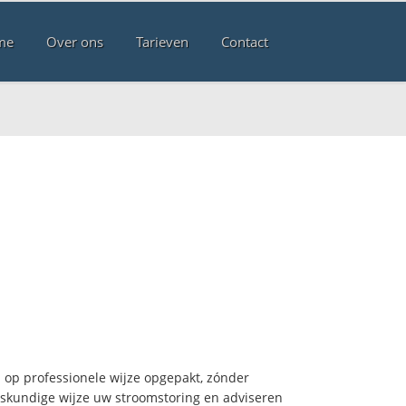
me
Over ons
Tarieven
Contact
op professionele wijze opgepakt, zónder
deskundige wijze uw stroomstoring en adviseren