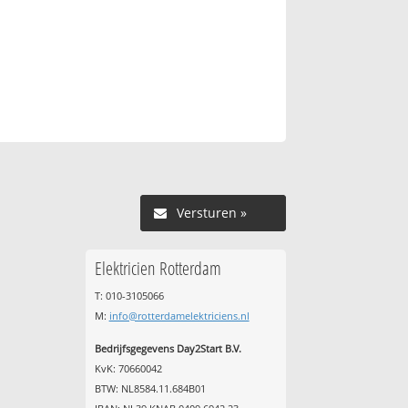
Versturen »
Elektricien Rotterdam
T: 010-3105066
M:
info@rotterdamelektriciens.nl
Bedrijfsgegevens Day2Start B.V.
KvK: 70660042
BTW: NL8584.11.684B01