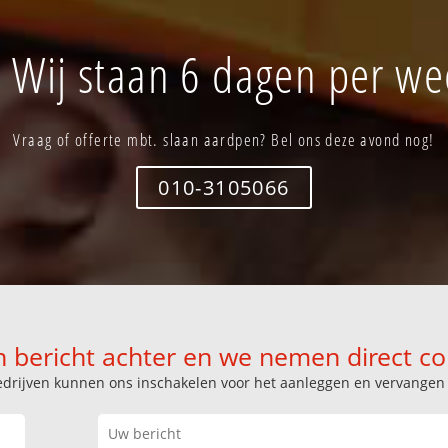
 Wij staan 6 dagen per wee
Vraag of offerte mbt. slaan aardpen? Bel ons deze avond nog!
010-3105066
n bericht achter en we nemen direct co
k bedrijven kunnen ons inschakelen voor het aanleggen en vervange