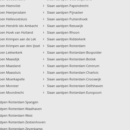
›
pen Heenvliet
Slaan aardpen Papendrecht
›
dpen Heerjansdam
Slaan aardpen Pijnacker
›
pen Hellevoetsluis
Slaan aardpen Puttershoek
›
dpen Hendrik ido Ambacht
Slaan aardpen Reeuwijk
›
dpen Hoek van Holland
Slaan aardpen Rhoon
›
dpen Krimpen aan de Lek
Slaan aardpen Ridderkerk
›
pen Krimpen aan den IJssel
Slaan aardpen Rotterdam
›
pen Lekkerkerk
Slaan aardpen Rotterdam Bospolder
›
dpen Maasdijk
Slaan aardpen Rotterdam Botlek
›
dpen Maasland
Slaan aardpen Rotterdam Centrum
›
pen Maassluis
Slaan aardpen Rotterdam Charlois
›
dpen Moerkapelle
Slaan aardpen Rotterdam Crooswijk
›
dpen Monster
Slaan aardpen Rotterdam Delfshaven
›
dpen Moordrecht
Slaan aardpen Rotterdam Europoort
rdpen Rotterdam Spangen
rdpen Rotterdam Waalhaven
rdpen Rotterdam West
rdpen Rotterdam Zestienhoven
rdpen Rotterdam Zevenkamp