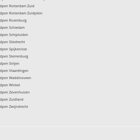
rdpen Rotterdam Zuid
rdpen Rotterdam Zuidplein
rdpen Rozenburg
rdpen Schiedam
rdpen Schipluiden
rdpen Sliedrecht
rdpen Spijkenisse
rdpen Sterrenburg
dpen Strijen
rdpen Vlaardingen
rdpen Waddinxveen
rdpen Winkel
rdpen Zevenhuizen
rdpen Zuidland
rdpen Zwijndrecht