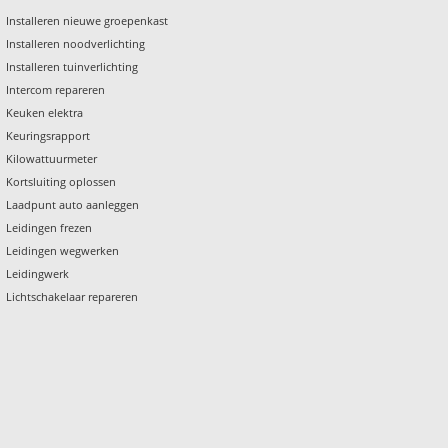
Installeren nieuwe groepenkast
Installeren noodverlichting
Installeren tuinverlichting
Intercom repareren
Keuken elektra
Keuringsrapport
Kilowattuurmeter
Kortsluiting oplossen
Laadpunt auto aanleggen
Leidingen frezen
Leidingen wegwerken
Leidingwerk
Lichtschakelaar repareren