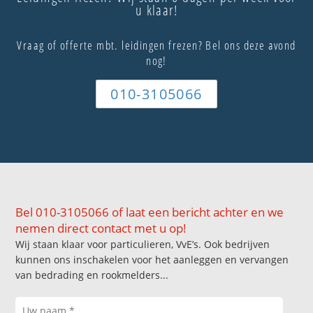
u klaar!
Vraag of offerte mbt. leidingen frezen? Bel ons deze avond
nog!
010-3105066
Bel 010-3105066 of laat een bericht achter en we
nemen direct contact met u op!
Wij staan klaar voor particulieren, VvE’s. Ook bedrijven
kunnen ons inschakelen voor het aanleggen en vervangen
van bedrading en rookmelders...