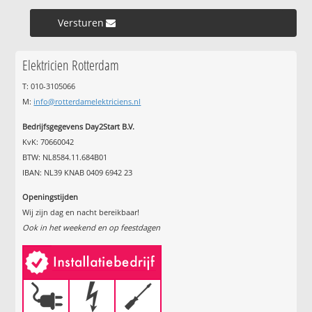
Versturen »
Elektricien Rotterdam
T: 010-3105066
M:
info@rotterdamelektriciens.nl
Bedrijfsgegevens Day2Start B.V.
KvK: 70660042
BTW: NL8584.11.684B01
IBAN: NL39 KNAB 0409 6942 23
Openingstijden
Wij zijn dag en nacht bereikbaar!
Ook in het weekend en op feestdagen