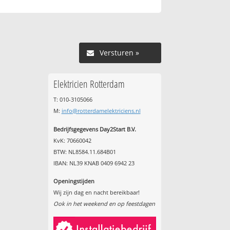
Versturen »
Elektricien Rotterdam
T: 010-3105066
M:
info@rotterdamelektriciens.nl
Bedrijfsgegevens Day2Start B.V.
KvK: 70660042
BTW: NL8584.11.684B01
IBAN: NL39 KNAB 0409 6942 23
Openingstijden
Wij zijn dag en nacht bereikbaar!
Ook in het weekend en op feestdagen