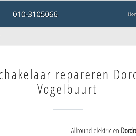
010-3105066
Ho
t
schakelaar repareren Dor
Vogelbuurt
Allround elektricien
Dordr