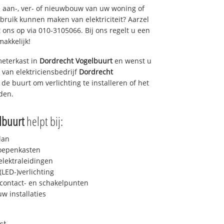
 aan-, ver- of nieuwbouw van uw woning of
ebruik kunnen maken van elektriciteit? Aarzel
 ons op via 010-3105066. Bij ons regelt u een
makkelijk!
eterkast in
Dordrecht Vogelbuurt
en wenst u
 van elektriciensbedrijf
Dordrecht
n de buurt om verlichting te installeren of het
iden.
lbuurt
helpt bij:
lan
roepenkasten
lektraleidingen
LED-)verlichting
contact- en schakelpunten
uw installaties