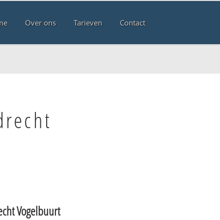
me
Over ons
Tarieven
Contact
drecht
echt Vogelbuurt