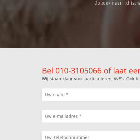
Op zoek naar lichtsch
Bel 010-3105066 of laat ee
Wij staan klaar voor particulieren, VvE’s. Oo