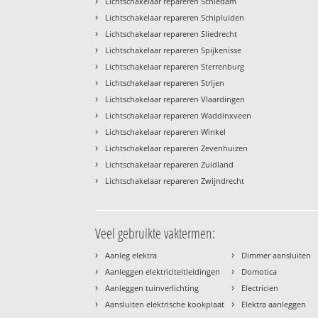
›
Lichtschakelaar repareren Schiedam
›
Lichtschakelaar repareren Schipluiden
›
Lichtschakelaar repareren Sliedrecht
›
Lichtschakelaar repareren Spijkenisse
›
Lichtschakelaar repareren Sterrenburg
›
Lichtschakelaar repareren Strijen
›
Lichtschakelaar repareren Vlaardingen
›
Lichtschakelaar repareren Waddinxveen
›
Lichtschakelaar repareren Winkel
›
Lichtschakelaar repareren Zevenhuizen
›
Lichtschakelaar repareren Zuidland
›
Lichtschakelaar repareren Zwijndrecht
Veel gebruikte vaktermen:
›
›
Aanleg elektra
Dimmer aansluiten
›
›
Aanleggen elektriciteitleidingen
Domotica
›
›
Aanleggen tuinverlichting
Electricien
›
›
Aansluiten elektrische kookplaat
Elektra aanleggen