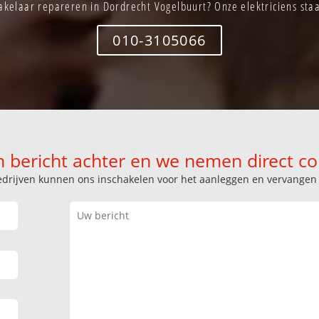
akelaar repareren in Dordrecht Vogelbuurt? Onze elektriciens staa
010-3105066
n bericht achter en we nemen direct co
k bedrijven kunnen ons inschakelen voor het aanleggen en vervange