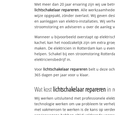
Met meer dan 20 jaar ervaring zijn wij uw bet
lichtschakelaar repareren
. Alle werkzaamhede
wijze opgepakt, zónder overlast. Wij geven de
en aanleggen van elektro-installaties. Wij ve
stroomstoring en adviseren u over de aanleg van
Wanneer u bijvoorbeeld overstapt op elektrisc
kachel, kan het noodzakelijk zijn om extra gro
maken. De elektricien in Rotterdam kan u eve
helpen. Schakel bij een stroomstoring Rotterd
elektriciensbedrijf in.
Voor
lichtschakelaar repareren
belt u deze oc
365 dagen per jaar voor u klaar.
Wat kost
lichtschakelaar repareren
in r
Wij werken uitsluitend met professionele elek
technologie werken om uw probleem te verhelp
met vakmensen te werken is de kans op verd