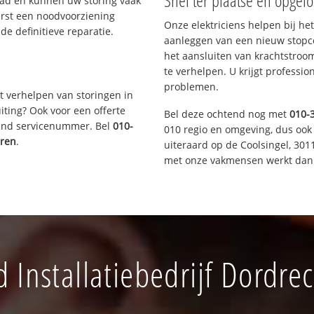
Snel ter plaatse en opgelo
aad en kunnen uw storing vaak
erst een noodvoorziening
Onze elektriciens helpen bij het
de definitieve reparatie.
aanleggen van een nieuw stopco
het aansluiten van krachtstroo
te verhelpen. U krijgt professi
problemen.
t verhelpen van storingen in
iting? Ook voor een offerte
Bel deze ochtend nog met
010-
aand servicenummer. Bel
010-
010 regio en omgeving, dus ook 
eren
.
uiteraard op de Coolsingel, 30
met onze vakmensen werkt dan 
Installatiebedrijf Dordre