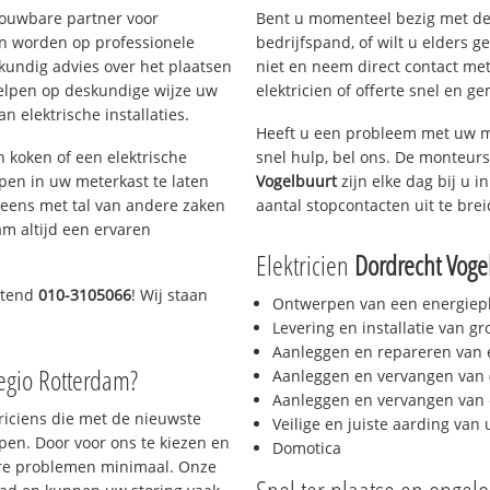
rouwbare partner voor
Bent u momenteel bezig met de
n worden op professionele
bedrijfspand, of wilt u elders g
skundig advies over het plaatsen
niet en neem direct contact met
rhelpen op deskundige wijze uw
elektricien of offerte snel en ge
 elektrische installaties.
Heeft u een probleem met uw m
h koken of een elektrische
snel hulp, bel ons. De monteurs
epen in uw meterkast te laten
Vogelbuurt
zijn elke dag bij u i
neens met tal van andere zaken
aantal stopcontacten uit te bre
am altijd een ervaren
Elektricien
Dordrecht Voge
htend
010-3105066
! Wij staan
Ontwerpen van een energiep
Levering en installatie van g
Aanleggen en repareren van e
egio Rotterdam?
Aanleggen en vervangen van (
Aanleggen en vervangen van 
triciens die met de nieuwste
Veilige en juiste aarding van 
en. Door voor ons te kiezen en
Domotica
ere problemen minimaal. Onze