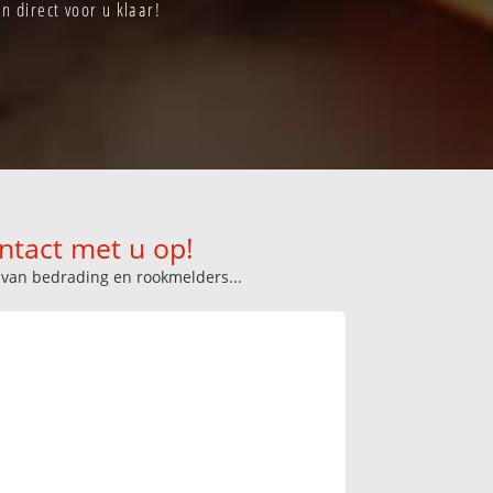
n direct voor u klaar!
ntact met u op!
n van bedrading en rookmelders...