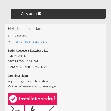
Versturen »
Elektricien Rotterdam
T: 010-3105066
M:
info@rotterdamelektriciens.nl
Bedrijfsgegevens Day2Start B.V.
KvK: 70660042
BTW: NL8584.11.684B01
IBAN: NL39 KNAB 0409 6942 23
Openingstijden
Wij zijn dag en nacht bereikbaar!
Ook in het weekend en op feestdagen