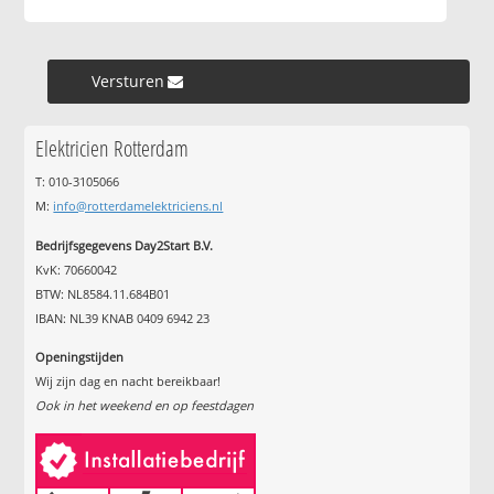
Versturen »
Elektricien Rotterdam
T: 010-3105066
M:
info@rotterdamelektriciens.nl
Bedrijfsgegevens Day2Start B.V.
KvK: 70660042
BTW: NL8584.11.684B01
IBAN: NL39 KNAB 0409 6942 23
Openingstijden
Wij zijn dag en nacht bereikbaar!
Ook in het weekend en op feestdagen