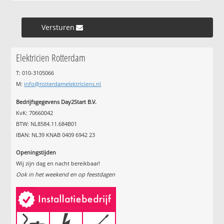
Versturen »
Elektricien Rotterdam
T: 010-3105066
M:
info@rotterdamelektriciens.nl
Bedrijfsgegevens Day2Start B.V.
KvK: 70660042
BTW: NL8584.11.684B01
IBAN: NL39 KNAB 0409 6942 23
Openingstijden
Wij zijn dag en nacht bereikbaar!
Ook in het weekend en op feestdagen