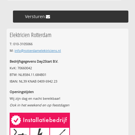
Versturen »
Elektricien Rotterdam
T: 010-3105066
M:
info@rotterdamelektriciens.nl
Bedrijfsgegevens Day2Start B.V.
KvK: 70660042
BTW: NL8584.11.684B01
IBAN: NL39 KNAB 0409 6942 23
Openingstijden
Wij zijn dag en nacht bereikbaar!
Ook in het weekend en op feestdagen