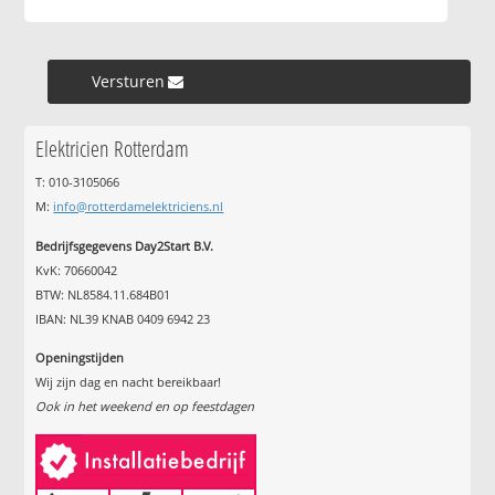
Versturen »
Elektricien Rotterdam
T: 010-3105066
M:
info@rotterdamelektriciens.nl
Bedrijfsgegevens Day2Start B.V.
KvK: 70660042
BTW: NL8584.11.684B01
IBAN: NL39 KNAB 0409 6942 23
Openingstijden
Wij zijn dag en nacht bereikbaar!
Ook in het weekend en op feestdagen