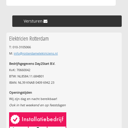
Versturen »
Elektricien Rotterdam
T: 010-3105066
M:
info@rotterdamelektriciens.nl
Bedrijfsgegevens Day2Start B.V.
KvK: 70660042
BTW: NL8584.11.684B01
IBAN: NL39 KNAB 0409 6942 23
Openingstijden
Wij zijn dag en nacht bereikbaar!
Ook in het weekend en op feestdagen