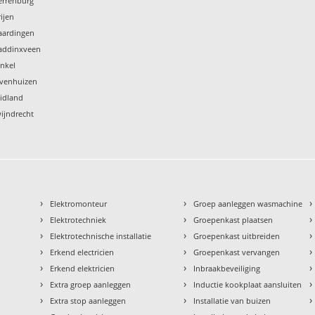
terrenburg
rijen
laardingen
Waddinxveen
inkel
Zevenhuizen
uidland
wijndrecht
›
›
›
Elektromonteur
Groep aanleggen wasmachine
›
›
›
Elektrotechniek
Groepenkast plaatsen
›
›
›
Elektrotechnische installatie
Groepenkast uitbreiden
›
›
›
Erkend electricien
Groepenkast vervangen
›
›
›
Erkend elektricien
Inbraakbeveiliging
›
›
›
Extra groep aanleggen
Inductie kookplaat aansluiten
›
›
›
Extra stop aanleggen
Installatie van buizen