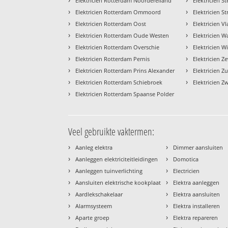
Elektricien Rotterdam Noordereiland
Elektricien S
›
›
Elektricien Rotterdam Ommoord
Elektricien St
›
›
Elektricien Rotterdam Oost
Elektricien V
›
›
Elektricien Rotterdam Oude Westen
Elektricien 
›
›
Elektricien Rotterdam Overschie
Elektricien W
›
›
Elektricien Rotterdam Pernis
Elektricien 
›
›
Elektricien Rotterdam Prins Alexander
Elektricien Z
›
›
Elektricien Rotterdam Schiebroek
Elektricien Z
›
Elektricien Rotterdam Spaanse Polder
Veel gebruikte vaktermen:
›
›
Aanleg elektra
Dimmer aansluiten
›
›
Aanleggen elektriciteitleidingen
Domotica
›
›
Aanleggen tuinverlichting
Electricien
›
›
Aansluiten elektrische kookplaat
Elektra aanleggen
›
›
Aardlekschakelaar
Elektra aansluiten
›
›
Alarmsysteem
Elektra installeren
›
›
Aparte groep
Elektra repareren