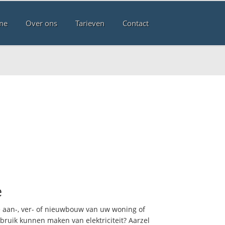
me
Over ons
Tarieven
Contact
e
 aan-, ver- of nieuwbouw van uw woning of
ebruik kunnen maken van elektriciteit? Aarzel