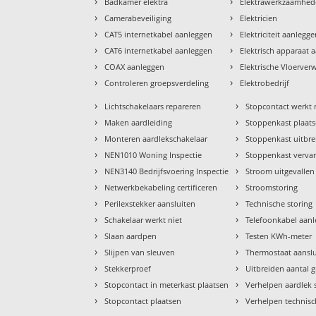
›
›
Badkamer elektra
Elektrawerkzaamhe
›
›
Camerabeveiliging
Elektricien
›
›
CAT5 internetkabel aanleggen
Elektriciteit aanlegg
›
›
CAT6 internetkabel aanleggen
Elektrisch apparaat 
›
›
COAX aanleggen
Elektrische Vloerve
›
›
Controleren groepsverdeling
Elektrobedrijf
›
›
Lichtschakelaars repareren
Stopcontact werkt 
›
›
Maken aardleiding
Stoppenkast plaat
›
›
Monteren aardlekschakelaar
Stoppenkast uitbr
›
›
NEN1010 Woning Inspectie
Stoppenkast verva
›
›
NEN3140 Bedrijfsvoering Inspectie
Stroom uitgevallen
›
›
Netwerkbekabeling certificeren
Stroomstoring
›
›
Perilexstekker aansluiten
Technische storing
›
›
Schakelaar werkt niet
Telefoonkabel aan
›
›
Slaan aardpen
Testen KWh-meter
›
›
Slijpen van sleuven
Thermostaat aansl
›
›
Stekkerproef
Uitbreiden aantal 
›
›
Stopcontact in meterkast plaatsen
Verhelpen aardlek 
›
›
Stopcontact plaatsen
Verhelpen technisc