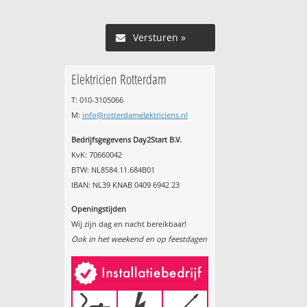
Versturen »
Elektricien Rotterdam
T: 010-3105066
M:
info@rotterdamelektriciens.nl
Bedrijfsgegevens Day2Start B.V.
KvK: 70660042
BTW: NL8584.11.684B01
IBAN: NL39 KNAB 0409 6942 23
Openingstijden
Wij zijn dag en nacht bereikbaar!
Ook in het weekend en op feestdagen