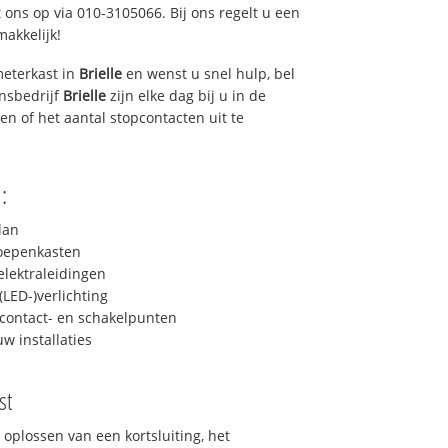
 ons op via 010-3105066. Bij ons regelt u een
makkelijk!
eterkast in
Brielle
en wenst u snel hulp, bel
ensbedrijf
Brielle
zijn elke dag bij u in de
ren of het aantal stopcontacten uit te
:
lan
roepenkasten
lektraleidingen
LED-)verlichting
contact- en schakelpunten
uw installaties
st
 oplossen van een kortsluiting, het