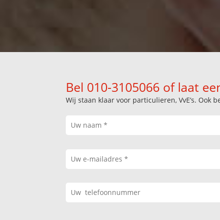
Bel 010-3105066 of laat ee
Wij staan klaar voor particulieren, VvE’s. Oo