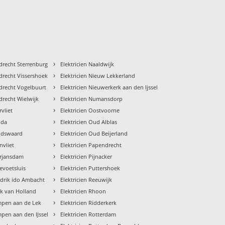
›
rdrecht Sterrenburg
Elektricien Naaldwijk
›
rdrecht Vissershoek
Elektricien Nieuw Lekkerland
›
rdrecht Vogelbuurt
Elektricien Nieuwerkerk aan den Ijssel
›
rdrecht Wielwijk
Elektricien Numansdorp
›
rvliet
Elektricien Oostvoorne
›
uda
Elektricien Oud Alblas
›
oudswaard
Elektricien Oud Beijerland
›
nvliet
Elektricien Papendrecht
›
erjansdam
Elektricien Pijnacker
›
levoetsluis
Elektricien Puttershoek
›
ndrik ido Ambacht
Elektricien Reeuwijk
›
ek van Holland
Elektricien Rhoon
›
impen aan de Lek
Elektricien Ridderkerk
›
mpen aan den IJssel
Elektricien Rotterdam