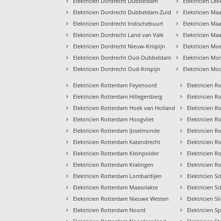
›
›
Elektricien Dordrecht Dubbeldam
Elektricien Lek
›
›
Elektricien Dordrecht Dubbeldam-Zuid
Elektricien Maa
›
›
Elektricien Dordrecht Indischebuurt
Elektricien Ma
›
›
Elektricien Dordrecht Land van Valk
Elektricien Maa
›
›
Elektricien Dordrecht Nieuw-Krispijn
Elektricien Mo
›
›
Elektricien Dordrecht Oud-Dubbeldam
Elektricien Mo
›
›
Elektricien Dordrecht Oud-Krispijn
Elektricien Mo
›
›
Elektricien Rotterdam Feyenoord
Elektricien 
›
›
Elektricien Rotterdam Hillegersberg
Elektricien 
›
›
Elektricien Rotterdam Hoek van Holland
Elektricien 
›
›
Elektricien Rotterdam Hoogvliet
Elektricien 
›
›
Elektricien Rotterdam IJsselmonde
Elektricien 
›
›
Elektricien Rotterdam Katendrecht
Elektricien R
›
›
Elektricien Rotterdam Kleinpolder
Elektricien R
›
›
Elektricien Rotterdam Kralingen
Elektricien 
›
›
Elektricien Rotterdam Lombardijen
Elektricien 
›
›
Elektricien Rotterdam Maasvlakte
Elektricien S
›
›
Elektricien Rotterdam Nieuwe Westen
Elektricien Sl
›
›
Elektricien Rotterdam Noord
Elektricien S
›
›