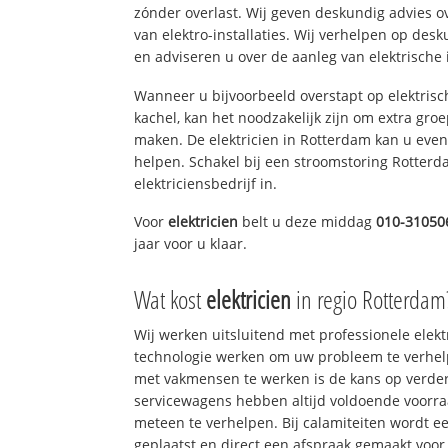
zónder overlast. Wij geven deskundig advies o
van elektro-installaties. Wij verhelpen op des
en adviseren u over de aanleg van elektrische i
Wanneer u bijvoorbeeld overstapt op elektrisc
kachel, kan het noodzakelijk zijn om extra gro
maken. De elektricien in Rotterdam kan u eve
helpen. Schakel bij een stroomstoring Rotterd
elektriciensbedrijf in.
Voor
elektricien
belt u deze middag
010-31050
jaar voor u klaar.
Wat kost
elektricien
in regio Rotterdam
Wij werken uitsluitend met professionele elek
technologie werken om uw probleem te verhelp
met vakmensen te werken is de kans op verd
servicewagens hebben altijd voldoende voorr
meteen te verhelpen. Bij calamiteiten wordt e
geplaatst en direct een afspraak gemaakt voor 