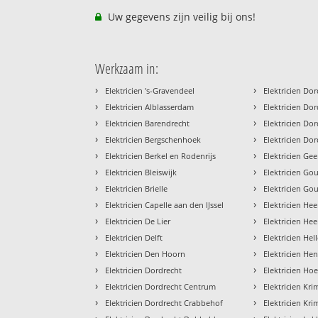
Uw gegevens zijn veilig bij ons!
Werkzaam in:
›
›
Elektricien 's-Gravendeel
Elektricien Do
›
›
Elektricien Alblasserdam
Elektricien Do
›
›
Elektricien Barendrecht
Elektricien Do
›
›
Elektricien Bergschenhoek
Elektricien Do
›
›
Elektricien Berkel en Rodenrijs
Elektricien Gee
›
›
Elektricien Bleiswijk
Elektricien Go
›
›
Elektricien Brielle
Elektricien G
›
›
Elektricien Capelle aan den IJssel
Elektricien Hee
›
›
Elektricien De Lier
Elektricien He
›
›
Elektricien Delft
Elektricien Hel
›
›
Elektricien Den Hoorn
Elektricien He
›
›
Elektricien Dordrecht
Elektricien Ho
›
›
Elektricien Dordrecht Centrum
Elektricien Kr
›
›
Elektricien Dordrecht Crabbehof
Elektricien Kri