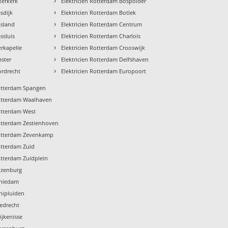
›
kerkerk
Elektricien Rotterdam Bospolder
›
sdijk
Elektricien Rotterdam Botlek
›
asland
Elektricien Rotterdam Centrum
›
ssluis
Elektricien Rotterdam Charlois
›
erkapelle
Elektricien Rotterdam Crooswijk
›
nster
Elektricien Rotterdam Delfshaven
›
ordrecht
Elektricien Rotterdam Europoort
Rotterdam Spangen
Rotterdam Waalhaven
Rotterdam West
Rotterdam Zestienhoven
Rotterdam Zevenkamp
otterdam Zuid
otterdam Zuidplein
Rozenburg
Schiedam
chipluiden
iedrecht
pijkenisse