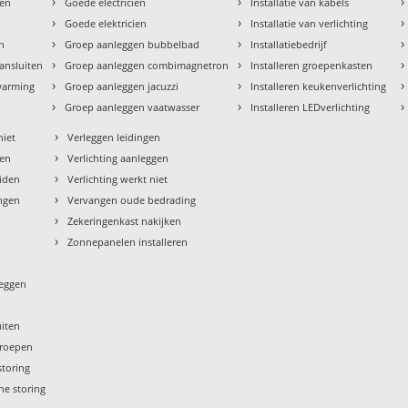
›
›
›
den
Goede electricien
Installatie van kabels
›
›
›
Goede elektricien
Installatie van verlichting
›
›
›
en
Groep aanleggen bubbelbad
Installatiebedrijf
›
›
›
aansluiten
Groep aanleggen combimagnetron
Installeren groepenkasten
›
›
›
rwarming
Groep aanleggen jacuzzi
Installeren keukenverlichting
›
›
›
Groep aanleggen vaatwasser
Installeren LEDverlichting
›
niet
Verleggen leidingen
›
sen
Verlichting aanleggen
›
eiden
Verlichting werkt niet
›
ngen
Vervangen oude bedrading
›
Zekeringenkast nakijken
›
Zonnepanelen installeren
leggen
uiten
groepen
storing
he storing