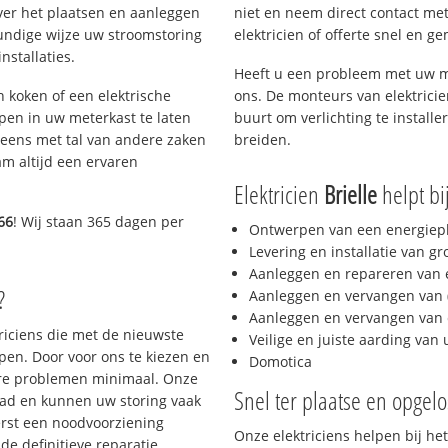
ver het plaatsen en aanleggen
niet en neem direct contact met
kundige wijze uw stroomstoring
elektricien of offerte snel en ge
nstallaties.
Heeft u een probleem met uw m
h koken of een elektrische
ons. De monteurs van elektrici
epen in uw meterkast te laten
buurt om verlichting te installe
neens met tal van andere zaken
breiden.
am altijd een ervaren
Elektricien
Brielle
helpt bij
66
! Wij staan 365 dagen per
Ontwerpen van een energiep
Levering en installatie van g
Aanleggen en repareren van e
?
Aanleggen en vervangen van (
Aanleggen en vervangen van 
triciens die met de nieuwste
Veilige en juiste aarding van 
en. Door voor ons te kiezen en
Domotica
ere problemen minimaal. Onze
Snel ter plaatse en opgelo
aad en kunnen uw storing vaak
erst een noodvoorziening
Onze elektriciens helpen bij het
de definitieve reparatie.