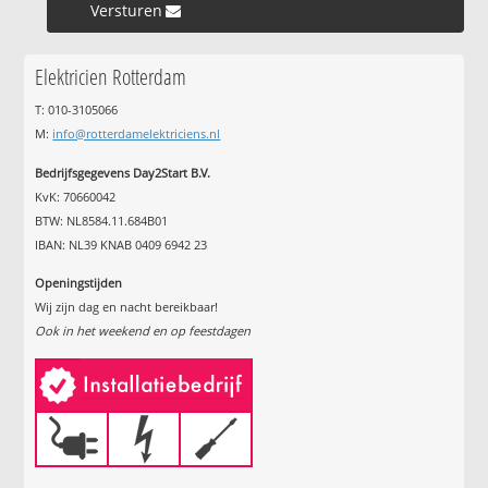
Versturen »
Elektricien Rotterdam
T: 010-3105066
M:
info@rotterdamelektriciens.nl
Bedrijfsgegevens Day2Start B.V.
KvK: 70660042
BTW: NL8584.11.684B01
IBAN: NL39 KNAB 0409 6942 23
Openingstijden
Wij zijn dag en nacht bereikbaar!
Ook in het weekend en op feestdagen