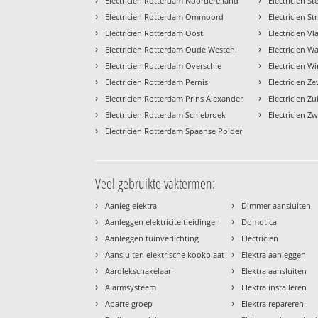
Electricien Rotterdam Noordereiland
Electricien S
›
›
Electricien Rotterdam Ommoord
Electricien Str
›
›
Electricien Rotterdam Oost
Electricien V
›
›
Electricien Rotterdam Oude Westen
Electricien 
›
›
Electricien Rotterdam Overschie
Electricien W
›
›
Electricien Rotterdam Pernis
Electricien Z
›
›
Electricien Rotterdam Prins Alexander
Electricien Z
›
›
Electricien Rotterdam Schiebroek
Electricien Z
›
Electricien Rotterdam Spaanse Polder
Veel gebruikte vaktermen:
›
›
Aanleg elektra
Dimmer aansluiten
›
›
Aanleggen elektriciteitleidingen
Domotica
›
›
Aanleggen tuinverlichting
Electricien
›
›
Aansluiten elektrische kookplaat
Elektra aanleggen
›
›
Aardlekschakelaar
Elektra aansluiten
›
›
Alarmsysteem
Elektra installeren
›
›
Aparte groep
Elektra repareren