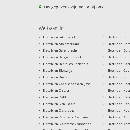
Uw gegevens zijn veilig bij ons!
Werkzaam in:
›
›
Electricien 's-Gravendeel
Electricien Do
›
›
Electricien Alblasserdam
Electricien Do
›
›
Electricien Barendrecht
Electricien Do
›
›
Electricien Bergschenhoek
Electricien Dor
›
›
Electricien Berkel en Rodenrijs
Electricien Geer
›
›
Electricien Bleiswijk
Electricien Go
›
›
Electricien Brielle
Electricien Go
›
›
Electricien Capelle aan den IJssel
Electricien Hee
›
›
Electricien De Lier
Electricien He
›
›
Electricien Delft
Electricien Hel
›
›
Electricien Den Hoorn
Electricien He
›
›
Electricien Dordrecht
Electricien Ho
›
›
Electricien Dordrecht Centrum
Electricien Kr
›
›
Electricien Dordrecht Crabbehof
Electricien Kri