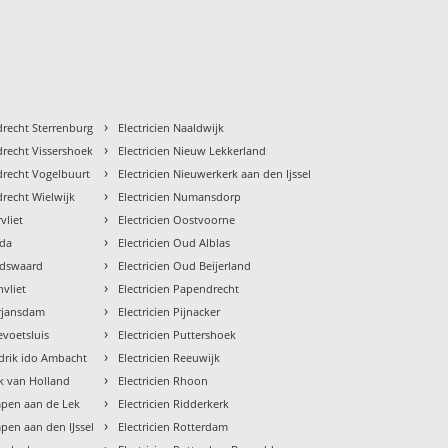
›
rdrecht Sterrenburg
Electricien Naaldwijk
›
rdrecht Vissershoek
Electricien Nieuw Lekkerland
›
rdrecht Vogelbuurt
Electricien Nieuwerkerk aan den Ijssel
›
drecht Wielwijk
Electricien Numansdorp
›
vliet
Electricien Oostvoorne
›
uda
Electricien Oud Alblas
›
udswaard
Electricien Oud Beijerland
›
nvliet
Electricien Papendrecht
›
erjansdam
Electricien Pijnacker
›
levoetsluis
Electricien Puttershoek
›
ndrik ido Ambacht
Electricien Reeuwijk
›
ek van Holland
Electricien Rhoon
›
impen aan de Lek
Electricien Ridderkerk
›
mpen aan den IJssel
Electricien Rotterdam