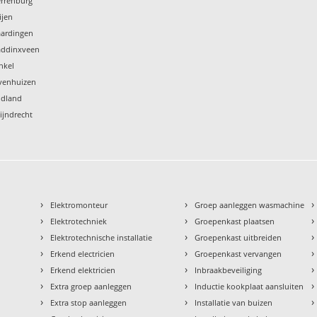
terrenburg
ijen
laardingen
Waddinxveen
inkel
evenhuizen
uidland
wijndrecht
›
›
›
Elektromonteur
Groep aanleggen wasmachine
›
›
›
Elektrotechniek
Groepenkast plaatsen
›
›
›
Elektrotechnische installatie
Groepenkast uitbreiden
›
›
›
Erkend electricien
Groepenkast vervangen
›
›
›
Erkend elektricien
Inbraakbeveiliging
›
›
›
Extra groep aanleggen
Inductie kookplaat aansluiten
›
›
›
Extra stop aanleggen
Installatie van buizen