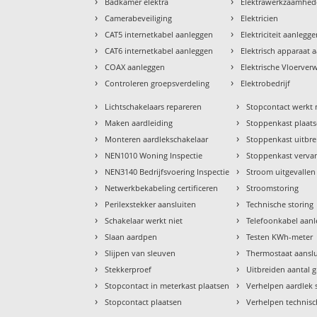
›
›
Badkamer elektra
Elektrawerkzaamhe
›
›
Camerabeveiliging
Elektricien
›
›
CAT5 internetkabel aanleggen
Elektriciteit aanlegg
›
›
CAT6 internetkabel aanleggen
Elektrisch apparaat 
›
›
COAX aanleggen
Elektrische Vloerve
›
›
Controleren groepsverdeling
Elektrobedrijf
›
›
Lichtschakelaars repareren
Stopcontact werkt 
›
›
Maken aardleiding
Stoppenkast plaat
›
›
Monteren aardlekschakelaar
Stoppenkast uitbr
›
›
NEN1010 Woning Inspectie
Stoppenkast verva
›
›
NEN3140 Bedrijfsvoering Inspectie
Stroom uitgevallen
›
›
Netwerkbekabeling certificeren
Stroomstoring
›
›
Perilexstekker aansluiten
Technische storing
›
›
Schakelaar werkt niet
Telefoonkabel aan
›
›
Slaan aardpen
Testen KWh-meter
›
›
Slijpen van sleuven
Thermostaat aansl
›
›
Stekkerproef
Uitbreiden aantal 
›
›
Stopcontact in meterkast plaatsen
Verhelpen aardlek 
›
›
Stopcontact plaatsen
Verhelpen technisc