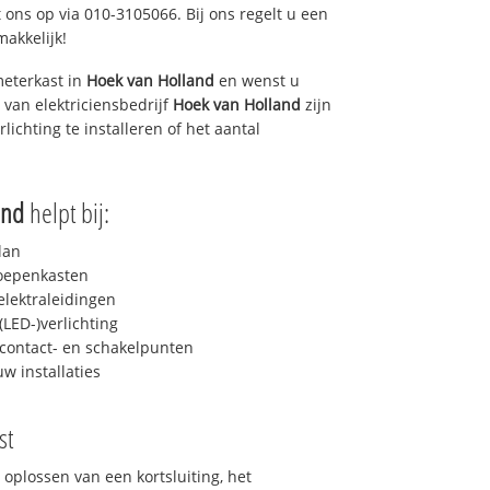
 ons op via 010-3105066. Bij ons regelt u een
makkelijk!
eterkast in
Hoek van Holland
en wenst u
 van elektriciensbedrijf
Hoek van Holland
zijn
lichting te installeren of het aantal
and
helpt bij:
lan
roepenkasten
lektraleidingen
LED-)verlichting
contact- en schakelpunten
uw installaties
st
 oplossen van een kortsluiting, het