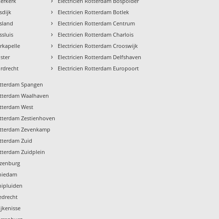
›
kerkerk
Electricien Rotterdam Bospolder
›
sdijk
Electricien Rotterdam Botlek
›
asland
Electricien Rotterdam Centrum
›
ssluis
Electricien Rotterdam Charlois
›
erkapelle
Electricien Rotterdam Crooswijk
›
ster
Electricien Rotterdam Delfshaven
›
ordrecht
Electricien Rotterdam Europoort
Rotterdam Spangen
Rotterdam Waalhaven
otterdam West
Rotterdam Zestienhoven
Rotterdam Zevenkamp
otterdam Zuid
otterdam Zuidplein
ozenburg
chiedam
chipluiden
iedrecht
ijkenisse