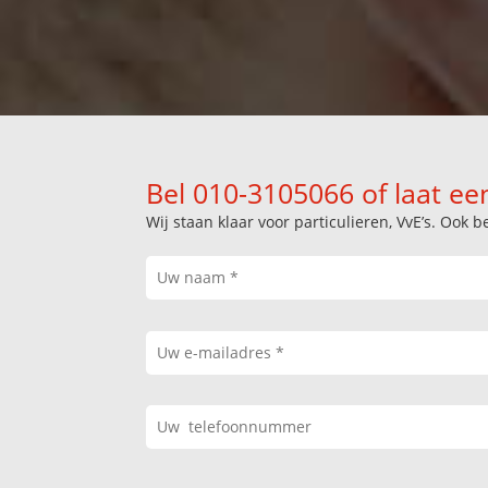
Bel 010-3105066 of laat ee
Wij staan klaar voor particulieren, VvE’s. Oo