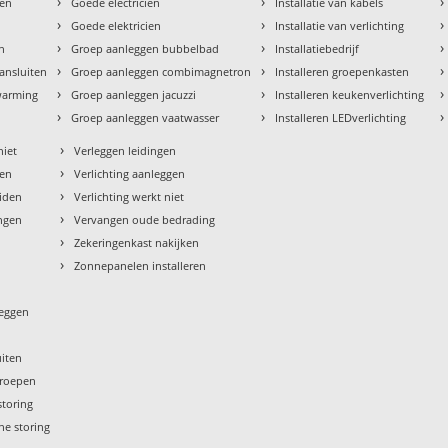
›
›
›
den
Goede electricien
Installatie van kabels
›
›
›
Goede elektricien
Installatie van verlichting
›
›
›
en
Groep aanleggen bubbelbad
Installatiebedrijf
›
›
›
aansluiten
Groep aanleggen combimagnetron
Installeren groepenkasten
›
›
›
rwarming
Groep aanleggen jacuzzi
Installeren keukenverlichting
›
›
›
Groep aanleggen vaatwasser
Installeren LEDverlichting
›
niet
Verleggen leidingen
›
sen
Verlichting aanleggen
›
eiden
Verlichting werkt niet
›
ngen
Vervangen oude bedrading
›
Zekeringenkast nakijken
›
Zonnepanelen installeren
leggen
uiten
groepen
storing
he storing