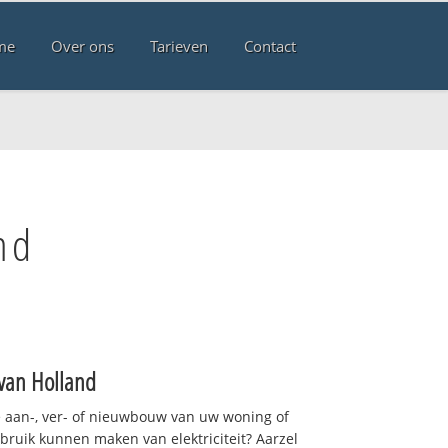
me
Over ons
Tarieven
Contact
nd
van Holland
 aan-, ver- of nieuwbouw van uw woning of
ebruik kunnen maken van elektriciteit? Aarzel