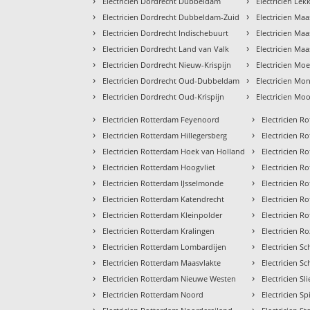
›
›
Electricien Dordrecht Dubbeldam
Electricien Lek
›
›
Electricien Dordrecht Dubbeldam-Zuid
Electricien Maa
›
›
Electricien Dordrecht Indischebuurt
Electricien Ma
›
›
Electricien Dordrecht Land van Valk
Electricien Maa
›
›
Electricien Dordrecht Nieuw-Krispijn
Electricien Mo
›
›
Electricien Dordrecht Oud-Dubbeldam
Electricien Mon
›
›
Electricien Dordrecht Oud-Krispijn
Electricien Mo
›
›
Electricien Rotterdam Feyenoord
Electricien 
›
›
Electricien Rotterdam Hillegersberg
Electricien 
›
›
Electricien Rotterdam Hoek van Holland
Electricien R
›
›
Electricien Rotterdam Hoogvliet
Electricien 
›
›
Electricien Rotterdam IJsselmonde
Electricien 
›
›
Electricien Rotterdam Katendrecht
Electricien R
›
›
Electricien Rotterdam Kleinpolder
Electricien R
›
›
Electricien Rotterdam Kralingen
Electricien R
›
›
Electricien Rotterdam Lombardijen
Electricien S
›
›
Electricien Rotterdam Maasvlakte
Electricien S
›
›
Electricien Rotterdam Nieuwe Westen
Electricien Sl
›
›
Electricien Rotterdam Noord
Electricien Sp
›
›