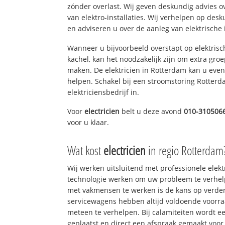
zónder overlast. Wij geven deskundig advies o
van elektro-installaties. Wij verhelpen op des
en adviseren u over de aanleg van elektrische i
Wanneer u bijvoorbeeld overstapt op elektrisc
kachel, kan het noodzakelijk zijn om extra gro
maken. De elektricien in Rotterdam kan u eve
helpen. Schakel bij een stroomstoring Rotterd
elektriciensbedrijf in.
Voor
electricien
belt u deze avond
010-310506
voor u klaar.
Wat kost
electricien
in regio Rotterdam
Wij werken uitsluitend met professionele elek
technologie werken om uw probleem te verhelp
met vakmensen te werken is de kans op verd
servicewagens hebben altijd voldoende voorr
meteen te verhelpen. Bij calamiteiten wordt e
geplaatst en direct een afspraak gemaakt voor 