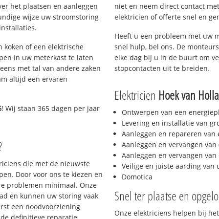
ver het plaatsen en aanleggen
niet en neem direct contact met
kundige wijze uw stroomstoring
elektricien of offerte snel en ge
nstallaties.
Heeft u een probleem met uw m
h koken of een elektrische
snel hulp, bel ons. De monteurs
epen in uw meterkast te laten
elke dag bij u in de buurt om ver
neens met tal van andere zaken
stopcontacten uit te breiden.
am altijd een ervaren
Elektricien
Hoek van Holl
6
! Wij staan 365 dagen per jaar
Ontwerpen van een energiep
Levering en installatie van g
Aanleggen en repareren van e
?
Aanleggen en vervangen van (
Aanleggen en vervangen van 
triciens die met de nieuwste
Veilige en juiste aarding van 
en. Door voor ons te kiezen en
Domotica
ere problemen minimaal. Onze
Snel ter plaatse en opgelo
aad en kunnen uw storing vaak
erst een noodvoorziening
Onze elektriciens helpen bij het
de definitieve reparatie.