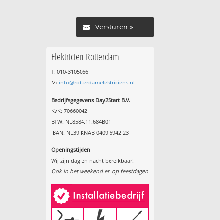
Versturen »
Elektricien Rotterdam
T: 010-3105066
M:
info@rotterdamelektriciens.nl
Bedrijfsgegevens Day2Start B.V.
KvK: 70660042
BTW: NL8584.11.684B01
IBAN: NL39 KNAB 0409 6942 23
Openingstijden
Wij zijn dag en nacht bereikbaar!
Ook in het weekend en op feestdagen