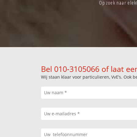
Op zoek naar elek
Bel 010-3105066 of laat ee
Wij staan klaar voor particulieren, VvE’s. Oo