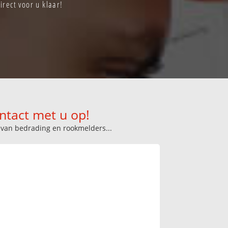
rect voor u klaar!
ntact met u op!
n van bedrading en rookmelders...