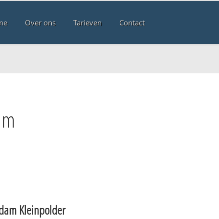
me
Over ons
Tarieven
Contact
am
rdam Kleinpolder