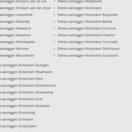
›
 aanleggen Krimpen aan de Lek
Elektra aanleggen Ridderkerk
›
 aanleggen Krimpen aan den IJssel
Elektra aanleggen Rotterdam
›
 aanleggen Lekkerkerk
Elektra aanleggen Rotterdam Bospolder
›
 aanleggen Maasdijk
Elektra aanleggen Rotterdam Botlek
›
a aanleggen Maasland
Elektra aanleggen Rotterdam Centrum
›
 aanleggen Maassluis
Elektra aanleggen Rotterdam Charlois
›
 aanleggen Moerkapelle
Elektra aanleggen Rotterdam Crooswijk
›
 aanleggen Monster
Elektra aanleggen Rotterdam Delfshaven
›
a aanleggen Moordrecht
Elektra aanleggen Rotterdam Europoort
ra aanleggen Rotterdam Spangen
ra aanleggen Rotterdam Waalhaven
ra aanleggen Rotterdam West
ra aanleggen Rotterdam Zestienhoven
ra aanleggen Rotterdam Zevenkamp
ra aanleggen Rotterdam Zuid
ra aanleggen Rotterdam Zuidplein
ra aanleggen Rozenburg
ra aanleggen Schiedam
ra aanleggen Schipluiden