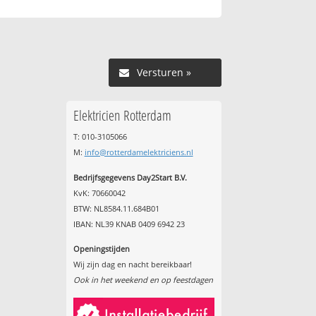
Versturen »
Elektricien Rotterdam
T: 010-3105066
M:
info@rotterdamelektriciens.nl
Bedrijfsgegevens Day2Start B.V.
KvK: 70660042
BTW: NL8584.11.684B01
IBAN: NL39 KNAB 0409 6942 23
Openingstijden
Wij zijn dag en nacht bereikbaar!
Ook in het weekend en op feestdagen