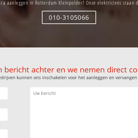
tra aanleggen in Rotterdam Kleinpolder? Onze elektriciens staan di
010-3105066
n bericht achter en we nemen direct co
k bedrijven kunnen ons inschakelen voor het aanleggen en vervange