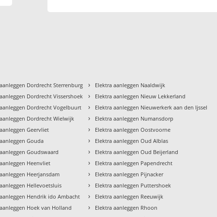
›
 aanleggen Dordrecht Sterrenburg
Elektra aanleggen Naaldwijk
›
 aanleggen Dordrecht Vissershoek
Elektra aanleggen Nieuw Lekkerland
›
 aanleggen Dordrecht Vogelbuurt
Elektra aanleggen Nieuwerkerk aan den Ijssel
›
 aanleggen Dordrecht Wielwijk
Elektra aanleggen Numansdorp
›
 aanleggen Geervliet
Elektra aanleggen Oostvoorne
›
a aanleggen Gouda
Elektra aanleggen Oud Alblas
›
a aanleggen Goudswaard
Elektra aanleggen Oud Beijerland
›
 aanleggen Heenvliet
Elektra aanleggen Papendrecht
›
a aanleggen Heerjansdam
Elektra aanleggen Pijnacker
›
 aanleggen Hellevoetsluis
Elektra aanleggen Puttershoek
›
a aanleggen Hendrik ido Ambacht
Elektra aanleggen Reeuwijk
›
 aanleggen Hoek van Holland
Elektra aanleggen Rhoon