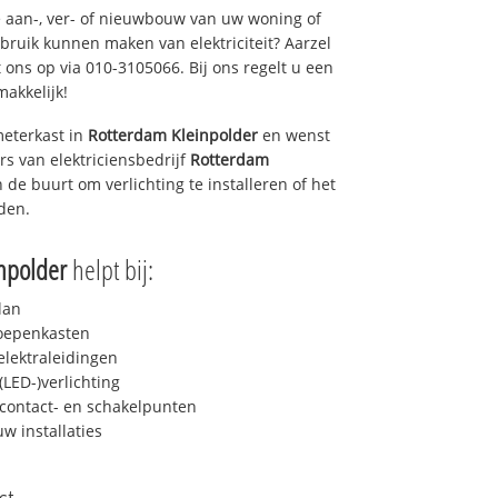
 aan-, ver- of nieuwbouw van uw woning of
ebruik kunnen maken van elektriciteit? Aarzel
 ons op via 010-3105066. Bij ons regelt u een
makkelijk!
eterkast in
Rotterdam Kleinpolder
en wenst
rs van elektriciensbedrijf
Rotterdam
n de buurt om verlichting te installeren of het
iden.
npolder
helpt bij:
lan
roepenkasten
lektraleidingen
LED-)verlichting
contact- en schakelpunten
uw installaties