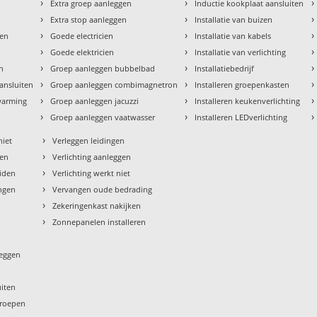
›
›
›
Extra groep aanleggen
Inductie kookplaat aansluiten
›
›
›
Extra stop aanleggen
Installatie van buizen
›
›
›
den
Goede electricien
Installatie van kabels
›
›
›
Goede elektricien
Installatie van verlichting
›
›
›
en
Groep aanleggen bubbelbad
Installatiebedrijf
›
›
›
aansluiten
Groep aanleggen combimagnetron
Installeren groepenkasten
›
›
›
rwarming
Groep aanleggen jacuzzi
Installeren keukenverlichting
›
›
›
Groep aanleggen vaatwasser
Installeren LEDverlichting
›
niet
Verleggen leidingen
›
sen
Verlichting aanleggen
›
eiden
Verlichting werkt niet
›
ngen
Vervangen oude bedrading
›
Zekeringenkast nakijken
›
Zonnepanelen installeren
leggen
uiten
groepen