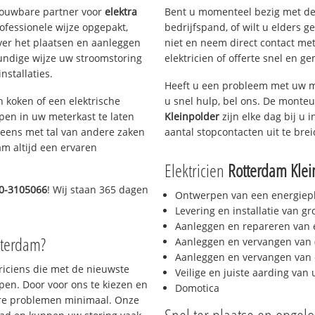
trouwbare partner voor
elektra
Bent u momenteel bezig met de
fessionele wijze opgepakt,
bedrijfspand, of wilt u elders g
ver het plaatsen en aanleggen
niet en neem direct contact met
kundige wijze uw stroomstoring
elektricien of offerte snel en ge
nstallaties.
Heeft u een probleem met uw m
h koken of een elektrische
u snel hulp, bel ons. De monteu
epen in uw meterkast te laten
Kleinpolder
zijn elke dag bij u i
neens met tal van andere zaken
aantal stopcontacten uit te bre
am altijd een ervaren
Elektricien
Rotterdam Klei
0-3105066
! Wij staan 365 dagen
Ontwerpen van een energiep
Levering en installatie van g
Aanleggen en repareren van e
tterdam?
Aanleggen en vervangen van (
Aanleggen en vervangen van 
triciens die met de nieuwste
Veilige en juiste aarding van 
en. Door voor ons te kiezen en
Domotica
ere problemen minimaal. Onze