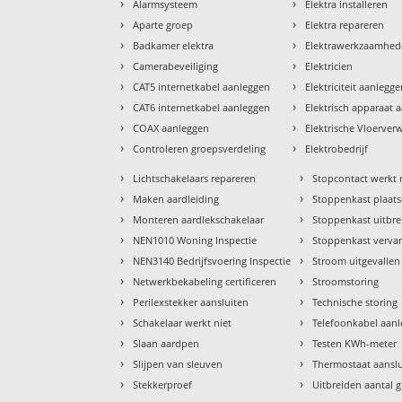
›
›
Alarmsysteem
Elektra installeren
›
›
Aparte groep
Elektra repareren
›
›
Badkamer elektra
Elektrawerkzaamhe
›
›
Camerabeveiliging
Elektricien
›
›
CAT5 internetkabel aanleggen
Elektriciteit aanlegg
›
›
CAT6 internetkabel aanleggen
Elektrisch apparaat 
›
›
COAX aanleggen
Elektrische Vloerve
›
›
Controleren groepsverdeling
Elektrobedrijf
›
›
Lichtschakelaars repareren
Stopcontact werkt 
›
›
Maken aardleiding
Stoppenkast plaat
›
›
Monteren aardlekschakelaar
Stoppenkast uitbr
›
›
NEN1010 Woning Inspectie
Stoppenkast verva
›
›
NEN3140 Bedrijfsvoering Inspectie
Stroom uitgevallen
›
›
Netwerkbekabeling certificeren
Stroomstoring
›
›
Perilexstekker aansluiten
Technische storing
›
›
Schakelaar werkt niet
Telefoonkabel aan
›
›
Slaan aardpen
Testen KWh-meter
›
›
Slijpen van sleuven
Thermostaat aansl
›
›
Stekkerproef
Uitbreiden aantal 