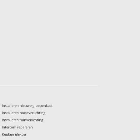
Installeren nieuwe groepenkast
Installeren noodverlichting
Installeren tuinverlichting
Intercom repareren
Keuken elektra