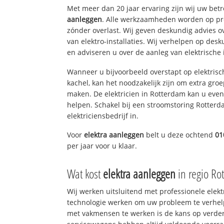
Met meer dan 20 jaar ervaring zijn wij uw be
aanleggen
. Alle werkzaamheden worden op pro
zónder overlast. Wij geven deskundig advies o
van elektro-installaties. Wij verhelpen op des
en adviseren u over de aanleg van elektrische i
Wanneer u bijvoorbeeld overstapt op elektrisc
kachel, kan het noodzakelijk zijn om extra gro
maken. De elektricien in Rotterdam kan u eve
helpen. Schakel bij een stroomstoring Rotterd
elektriciensbedrijf in.
Voor
elektra aanleggen
belt u deze ochtend
01
per jaar voor u klaar.
Wat kost
elektra aanleggen
in regio Ro
Wij werken uitsluitend met professionele elek
technologie werken om uw probleem te verhelp
met vakmensen te werken is de kans op verd