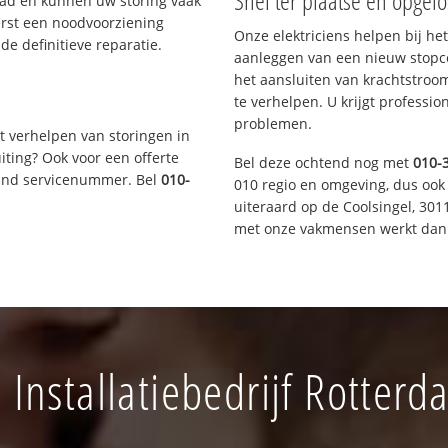
Snel ter plaatse en opgelo
aad en kunnen uw storing vaak
erst een noodvoorziening
Onze elektriciens helpen bij het
de definitieve reparatie.
aanleggen van een nieuw stopco
het aansluiten van krachtstroo
te verhelpen. U krijgt professi
problemen.
t verhelpen van storingen in
iting? Ook voor een offerte
Bel deze ochtend nog met
010-
aand servicenummer. Bel
010-
010 regio en omgeving, dus ook 
uiteraard op de Coolsingel, 30
met onze vakmensen werkt dan 
Installatiebedrijf Rotterd