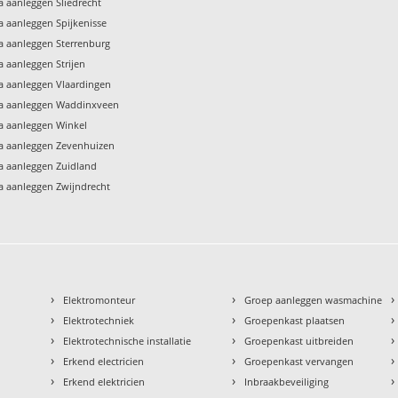
ra aanleggen Sliedrecht
ra aanleggen Spijkenisse
ra aanleggen Sterrenburg
a aanleggen Strijen
ra aanleggen Vlaardingen
ra aanleggen Waddinxveen
ra aanleggen Winkel
ra aanleggen Zevenhuizen
ra aanleggen Zuidland
ra aanleggen Zwijndrecht
›
›
›
Elektromonteur
Groep aanleggen wasmachine
›
›
›
Elektrotechniek
Groepenkast plaatsen
›
›
›
Elektrotechnische installatie
Groepenkast uitbreiden
›
›
›
Erkend electricien
Groepenkast vervangen
›
›
›
Erkend elektricien
Inbraakbeveiliging