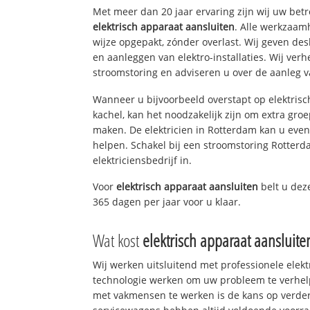
Met meer dan 20 jaar ervaring zijn wij uw bet
elektrisch apparaat aansluiten
. Alle werkzaa
wijze opgepakt, zónder overlast. Wij geven de
en aanleggen van elektro-installaties. Wij ve
stroomstoring en adviseren u over de aanleg van
Wanneer u bijvoorbeeld overstapt op elektrisc
kachel, kan het noodzakelijk zijn om extra gro
maken. De elektricien in Rotterdam kan u eve
helpen. Schakel bij een stroomstoring Rotterd
elektriciensbedrijf in.
Voor
elektrisch apparaat aansluiten
belt u dez
365 dagen per jaar voor u klaar.
Wat kost
elektrisch apparaat aansluite
Wij werken uitsluitend met professionele elek
technologie werken om uw probleem te verhelp
met vakmensen te werken is de kans op verd