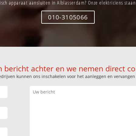
isch apparaat aansluiten in Alblasserdam? Onze elektriciens staan 
010-3105066
n bericht achter en we nemen direct co
k bedrijven kunnen ons inschakelen voor het aanleggen en vervange