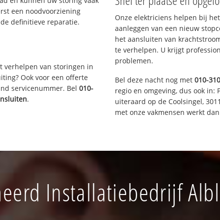
Snel ter plaatse en opgelo
aad en kunnen uw storing vaak
erst een noodvoorziening
Onze elektriciens helpen bij het
de definitieve reparatie.
aanleggen van een nieuw stopco
het aansluiten van krachtstroo
te verhelpen. U krijgt professi
problemen.
t verhelpen van storingen in
iting? Ook voor een offerte
Bel deze nacht nog met
010-31
aand servicenummer. Bel
010-
regio en omgeving, dus ook in: 
ansluiten
.
uiteraard op de Coolsingel, 30
met onze vakmensen werkt dan 
erd Installatiebedrijf Al