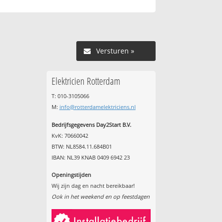
Versturen »
Elektricien Rotterdam
T: 010-3105066
M:
info@rotterdamelektriciens.nl
Bedrijfsgegevens Day2Start B.V.
KvK: 70660042
BTW: NL8584.11.684B01
IBAN: NL39 KNAB 0409 6942 23
Openingstijden
Wij zijn dag en nacht bereikbaar!
Ook in het weekend en op feestdagen