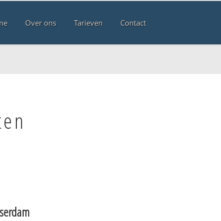
me
Over ons
Tarieven
Contact
ten
sserdam