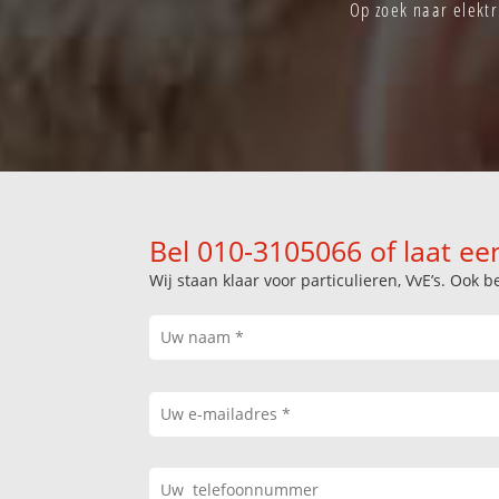
Op zoek naar elektr
Bel 010-3105066 of laat ee
Wij staan klaar voor particulieren, VvE’s. Oo