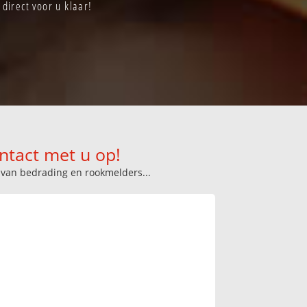
direct voor u klaar!
ntact met u op!
n van bedrading en rookmelders...