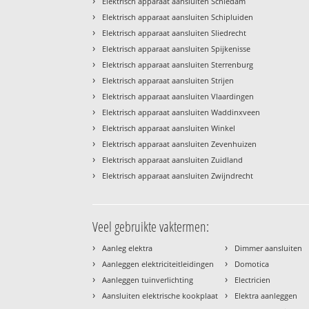
›
Elektrisch apparaat aansluiten Schiedam
›
Elektrisch apparaat aansluiten Schipluiden
›
Elektrisch apparaat aansluiten Sliedrecht
›
Elektrisch apparaat aansluiten Spijkenisse
›
Elektrisch apparaat aansluiten Sterrenburg
›
Elektrisch apparaat aansluiten Strijen
›
Elektrisch apparaat aansluiten Vlaardingen
›
Elektrisch apparaat aansluiten Waddinxveen
›
Elektrisch apparaat aansluiten Winkel
›
Elektrisch apparaat aansluiten Zevenhuizen
›
Elektrisch apparaat aansluiten Zuidland
›
Elektrisch apparaat aansluiten Zwijndrecht
Veel gebruikte vaktermen:
›
›
Aanleg elektra
Dimmer aansluiten
›
›
Aanleggen elektriciteitleidingen
Domotica
›
›
Aanleggen tuinverlichting
Electricien
›
›
Aansluiten elektrische kookplaat
Elektra aanleggen