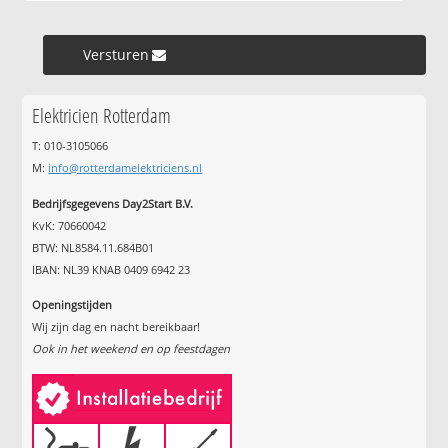
Versturen »
Elektricien Rotterdam
T: 010-3105066
M:
info@rotterdamelektriciens.nl
Bedrijfsgegevens Day2Start B.V.
KvK: 70660042
BTW: NL8584.11.684B01
IBAN: NL39 KNAB 0409 6942 23
Openingstijden
Wij zijn dag en nacht bereikbaar!
Ook in het weekend en op feestdagen