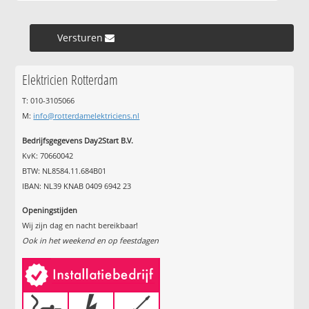
Versturen »
Elektricien Rotterdam
T: 010-3105066
M:
info@rotterdamelektriciens.nl
Bedrijfsgegevens Day2Start B.V.
KvK: 70660042
BTW: NL8584.11.684B01
IBAN: NL39 KNAB 0409 6942 23
Openingstijden
Wij zijn dag en nacht bereikbaar!
Ook in het weekend en op feestdagen