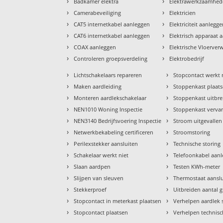
›
›
Badkamer elektra
Elektrawerkzaamhe
›
›
Camerabeveiliging
Elektricien
›
›
CAT5 internetkabel aanleggen
Elektriciteit aanlegg
›
›
CAT6 internetkabel aanleggen
Elektrisch apparaat 
›
›
COAX aanleggen
Elektrische Vloerve
›
›
Controleren groepsverdeling
Elektrobedrijf
›
›
Lichtschakelaars repareren
Stopcontact werkt 
›
›
Maken aardleiding
Stoppenkast plaat
›
›
Monteren aardlekschakelaar
Stoppenkast uitbr
›
›
NEN1010 Woning Inspectie
Stoppenkast verva
›
›
NEN3140 Bedrijfsvoering Inspectie
Stroom uitgevallen
›
›
Netwerkbekabeling certificeren
Stroomstoring
›
›
Perilexstekker aansluiten
Technische storing
›
›
Schakelaar werkt niet
Telefoonkabel aan
›
›
Slaan aardpen
Testen KWh-meter
›
›
Slijpen van sleuven
Thermostaat aansl
›
›
Stekkerproef
Uitbreiden aantal 
›
›
Stopcontact in meterkast plaatsen
Verhelpen aardlek 
›
›
Stopcontact plaatsen
Verhelpen technisc