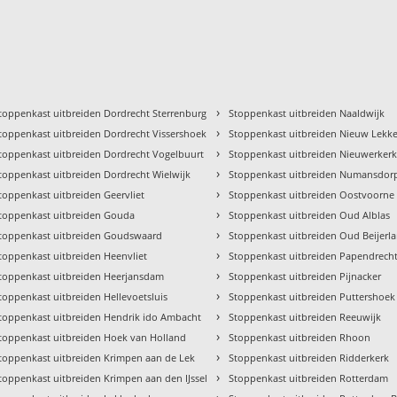
›
toppenkast uitbreiden Dordrecht Sterrenburg
Stoppenkast uitbreiden Naaldwijk
›
toppenkast uitbreiden Dordrecht Vissershoek
Stoppenkast uitbreiden Nieuw Lekk
›
toppenkast uitbreiden Dordrecht Vogelbuurt
Stoppenkast uitbreiden Nieuwerkerk 
›
toppenkast uitbreiden Dordrecht Wielwijk
Stoppenkast uitbreiden Numansdor
›
toppenkast uitbreiden Geervliet
Stoppenkast uitbreiden Oostvoorne
›
toppenkast uitbreiden Gouda
Stoppenkast uitbreiden Oud Alblas
›
toppenkast uitbreiden Goudswaard
Stoppenkast uitbreiden Oud Beijerl
›
toppenkast uitbreiden Heenvliet
Stoppenkast uitbreiden Papendrech
›
toppenkast uitbreiden Heerjansdam
Stoppenkast uitbreiden Pijnacker
›
toppenkast uitbreiden Hellevoetsluis
Stoppenkast uitbreiden Puttershoek
›
toppenkast uitbreiden Hendrik ido Ambacht
Stoppenkast uitbreiden Reeuwijk
›
toppenkast uitbreiden Hoek van Holland
Stoppenkast uitbreiden Rhoon
›
toppenkast uitbreiden Krimpen aan de Lek
Stoppenkast uitbreiden Ridderkerk
›
toppenkast uitbreiden Krimpen aan den IJssel
Stoppenkast uitbreiden Rotterdam