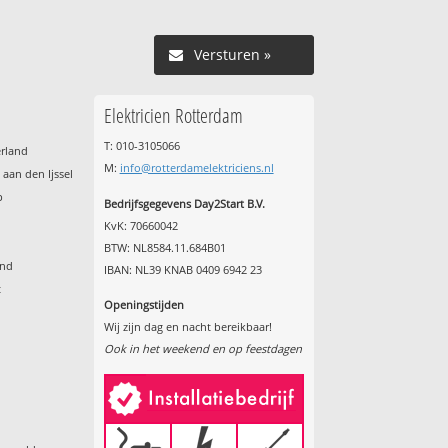
Versturen »
Elektricien Rotterdam
T: 010-3105066
erland
M:
info@rotterdamelektriciens.nl
aan den Ijssel
p
Bedrijfsgegevens Day2Start B.V.
KvK: 70660042
BTW: NL8584.11.684B01
and
IBAN: NL39 KNAB 0409 6942 23
t
Openingstijden
Wij zijn dag en nacht bereikbaar!
Ook in het weekend en op feestdagen