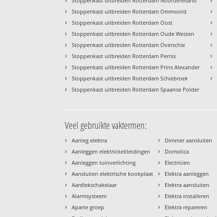
Stoppenkast uitbreiden Rotterdam Noordereiland
›
›
Stoppenkast uitbreiden Rotterdam Ommoord
›
›
Stoppenkast uitbreiden Rotterdam Oost
›
›
Stoppenkast uitbreiden Rotterdam Oude Westen
›
›
Stoppenkast uitbreiden Rotterdam Overschie
›
›
Stoppenkast uitbreiden Rotterdam Pernis
›
›
Stoppenkast uitbreiden Rotterdam Prins Alexander
›
›
Stoppenkast uitbreiden Rotterdam Schiebroek
›
Stoppenkast uitbreiden Rotterdam Spaanse Polder
Veel gebruikte vaktermen:
›
›
Aanleg elektra
Dimmer aansluiten
›
›
Aanleggen elektriciteitleidingen
Domotica
›
›
Aanleggen tuinverlichting
Electricien
›
›
Aansluiten elektrische kookplaat
Elektra aanleggen
›
›
Aardlekschakelaar
Elektra aansluiten
›
›
Alarmsysteem
Elektra installeren
›
›
Aparte groep
Elektra repareren