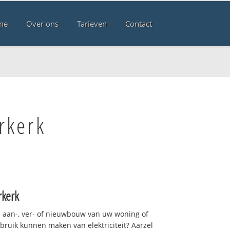
me
Over ons
Tarieven
Contact
rkerk
rkerk
 aan-, ver- of nieuwbouw van uw woning of
ebruik kunnen maken van elektriciteit? Aarzel