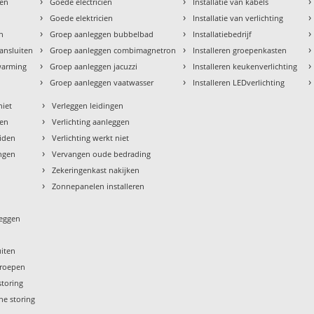
›
›
›
den
Goede electricien
Installatie van kabels
›
›
›
Goede elektricien
Installatie van verlichting
›
›
›
en
Groep aanleggen bubbelbad
Installatiebedrijf
›
›
›
aansluiten
Groep aanleggen combimagnetron
Installeren groepenkasten
›
›
›
rwarming
Groep aanleggen jacuzzi
Installeren keukenverlichting
›
›
›
Groep aanleggen vaatwasser
Installeren LEDverlichting
›
niet
Verleggen leidingen
›
sen
Verlichting aanleggen
›
eiden
Verlichting werkt niet
›
ngen
Vervangen oude bedrading
›
Zekeringenkast nakijken
›
Zonnepanelen installeren
leggen
uiten
groepen
storing
he storing