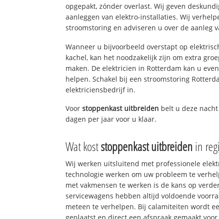
opgepakt, zónder overlast. Wij geven deskundi
aanleggen van elektro-installaties. Wij verhe
stroomstoring en adviseren u over de aanleg van
Wanneer u bijvoorbeeld overstapt op elektrisc
kachel, kan het noodzakelijk zijn om extra gro
maken. De elektricien in Rotterdam kan u eve
helpen. Schakel bij een stroomstoring Rotterd
elektriciensbedrijf in.
Voor
stoppenkast uitbreiden
belt u deze nach
dagen per jaar voor u klaar.
Wat kost
stoppenkast uitbreiden
in reg
Wij werken uitsluitend met professionele elek
technologie werken om uw probleem te verhelp
met vakmensen te werken is de kans op verd
servicewagens hebben altijd voldoende voorr
meteen te verhelpen. Bij calamiteiten wordt e
geplaatst en direct een afspraak gemaakt voor 