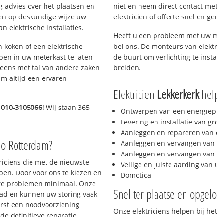
g advies over het plaatsen en
niet en neem direct contact met
lpen op deskundige wijze uw
elektricien of offerte snel en ge
 elektrische installaties.
Heeft u een probleem met uw m
h koken of een elektrische
bel ons. De monteurs van elektr
epen in uw meterkast te laten
de buurt om verlichting te insta
neens met tal van andere zaken
breiden.
am altijd een ervaren
Elektricien
Lekkerkerk
help
t
010-3105066
! Wij staan 365
Ontwerpen van een energiep
Levering en installatie van g
Aanleggen en repareren van e
io Rotterdam?
Aanleggen en vervangen van (
Aanleggen en vervangen van 
triciens die met de nieuwste
Veilige en juiste aarding van 
en. Door voor ons te kiezen en
Domotica
ere problemen minimaal. Onze
Snel ter plaatse en opgelo
aad en kunnen uw storing vaak
erst een noodvoorziening
Onze elektriciens helpen bij het
de definitieve reparatie.