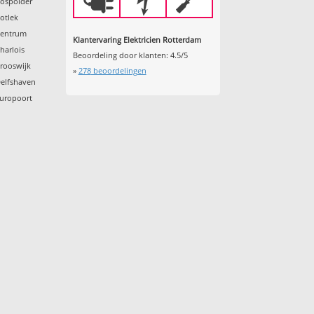
Bospolder
otlek
Centrum
Klantervaring Elektricien Rotterdam
harlois
Beoordeling door klanten:
4.5
/
5
rooswijk
»
278
beoordelingen
Delfshaven
Europoort