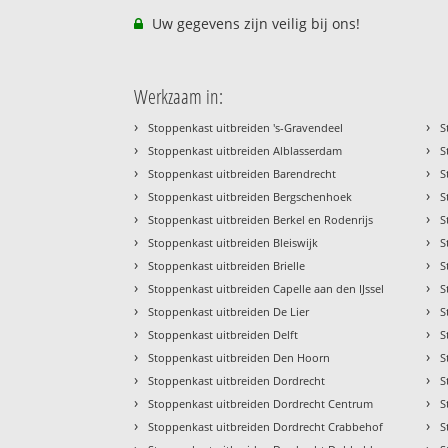
Uw gegevens zijn veilig bij ons!
Werkzaam in:
›
›
Stoppenkast uitbreiden 's-Gravendeel
S
›
›
Stoppenkast uitbreiden Alblasserdam
S
›
›
Stoppenkast uitbreiden Barendrecht
S
›
›
Stoppenkast uitbreiden Bergschenhoek
S
›
›
Stoppenkast uitbreiden Berkel en Rodenrijs
S
›
›
Stoppenkast uitbreiden Bleiswijk
S
›
›
Stoppenkast uitbreiden Brielle
S
›
›
Stoppenkast uitbreiden Capelle aan den IJssel
S
›
›
Stoppenkast uitbreiden De Lier
S
›
›
Stoppenkast uitbreiden Delft
S
›
›
Stoppenkast uitbreiden Den Hoorn
S
›
›
Stoppenkast uitbreiden Dordrecht
S
›
›
Stoppenkast uitbreiden Dordrecht Centrum
S
›
›
Stoppenkast uitbreiden Dordrecht Crabbehof
S