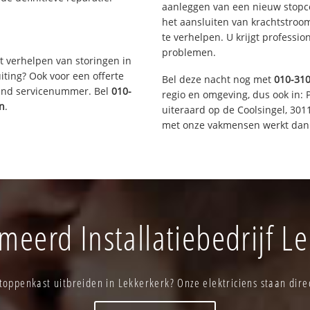
aanleggen van een nieuw stopco
het aansluiten van krachtstroo
te verhelpen. U krijgt professi
problemen.
t verhelpen van storingen in
iting? Ook voor een offerte
Bel deze nacht nog met
010-31
aand servicenummer. Bel
010-
regio en omgeving, dus ook in: 
en
.
uiteraard op de Coolsingel, 30
met onze vakmensen werkt dan 
eerd Installatiebedrijf L
toppenkast uitbreiden in Lekkerkerk? Onze elektriciens staan direc