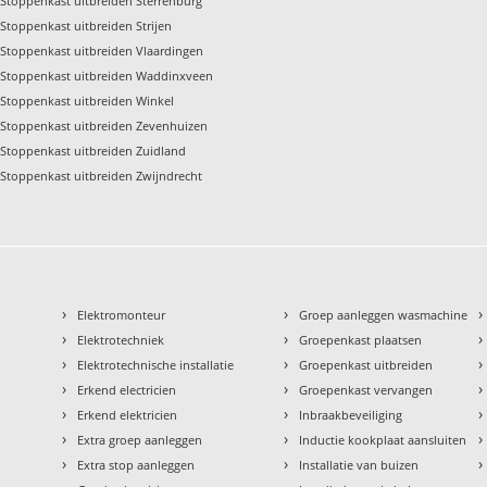
Stoppenkast uitbreiden Sterrenburg
Stoppenkast uitbreiden Strijen
Stoppenkast uitbreiden Vlaardingen
Stoppenkast uitbreiden Waddinxveen
Stoppenkast uitbreiden Winkel
Stoppenkast uitbreiden Zevenhuizen
Stoppenkast uitbreiden Zuidland
Stoppenkast uitbreiden Zwijndrecht
›
›
›
Elektromonteur
Groep aanleggen wasmachine
›
›
›
Elektrotechniek
Groepenkast plaatsen
›
›
›
Elektrotechnische installatie
Groepenkast uitbreiden
›
›
›
Erkend electricien
Groepenkast vervangen
›
›
›
Erkend elektricien
Inbraakbeveiliging
›
›
›
Extra groep aanleggen
Inductie kookplaat aansluiten
›
›
›
Extra stop aanleggen
Installatie van buizen