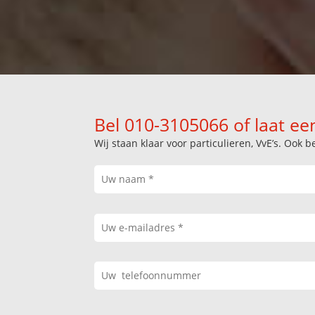
Bel 010-3105066 of laat ee
Wij staan klaar voor particulieren, VvE’s. Oo