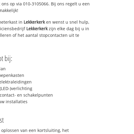
 ons op via 010-3105066. Bij ons regelt u een
makkelijk!
eterkast in
Lekkerkerk
en wenst u snel hulp,
iciensbedrijf
Lekkerkerk
zijn elke dag bij u in
lleren of het aantal stopcontacten uit te
t bij:
lan
roepenkasten
lektraleidingen
LED-)verlichting
contact- en schakelpunten
uw installaties
st
 oplossen van een kortsluiting, het