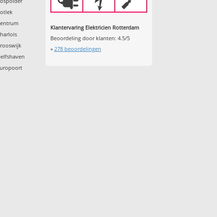
Bospolder
otlek
Centrum
Klantervaring Elektricien Rotterdam
harlois
Beoordeling door klanten:
4.5
/
5
rooswijk
»
278
beoordelingen
Delfshaven
Europoort