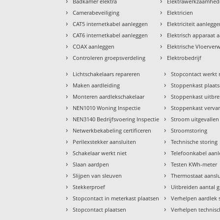
›
›
Badkamer elektra
Elektrawerkzaamhe
›
›
Camerabeveiliging
Elektricien
›
›
CAT5 internetkabel aanleggen
Elektriciteit aanlegg
›
›
CAT6 internetkabel aanleggen
Elektrisch apparaat 
›
›
COAX aanleggen
Elektrische Vloerve
›
›
Controleren groepsverdeling
Elektrobedrijf
›
›
Lichtschakelaars repareren
Stopcontact werkt 
›
›
Maken aardleiding
Stoppenkast plaat
›
›
Monteren aardlekschakelaar
Stoppenkast uitbr
›
›
NEN1010 Woning Inspectie
Stoppenkast verva
›
›
NEN3140 Bedrijfsvoering Inspectie
Stroom uitgevallen
›
›
Netwerkbekabeling certificeren
Stroomstoring
›
›
Perilexstekker aansluiten
Technische storing
›
›
Schakelaar werkt niet
Telefoonkabel aan
›
›
Slaan aardpen
Testen KWh-meter
›
›
Slijpen van sleuven
Thermostaat aansl
›
›
Stekkerproef
Uitbreiden aantal 
›
›
Stopcontact in meterkast plaatsen
Verhelpen aardlek 
›
›
Stopcontact plaatsen
Verhelpen technisc