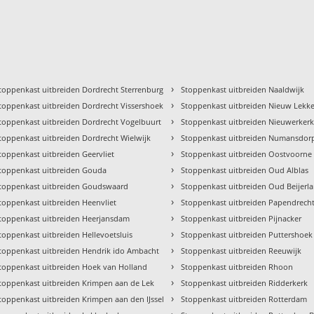
›
toppenkast uitbreiden Dordrecht Sterrenburg
Stoppenkast uitbreiden Naaldwijk
›
toppenkast uitbreiden Dordrecht Vissershoek
Stoppenkast uitbreiden Nieuw Lekk
›
toppenkast uitbreiden Dordrecht Vogelbuurt
Stoppenkast uitbreiden Nieuwerkerk 
›
toppenkast uitbreiden Dordrecht Wielwijk
Stoppenkast uitbreiden Numansdor
›
toppenkast uitbreiden Geervliet
Stoppenkast uitbreiden Oostvoorne
›
toppenkast uitbreiden Gouda
Stoppenkast uitbreiden Oud Alblas
›
toppenkast uitbreiden Goudswaard
Stoppenkast uitbreiden Oud Beijerl
›
toppenkast uitbreiden Heenvliet
Stoppenkast uitbreiden Papendrech
›
toppenkast uitbreiden Heerjansdam
Stoppenkast uitbreiden Pijnacker
›
toppenkast uitbreiden Hellevoetsluis
Stoppenkast uitbreiden Puttershoek
›
toppenkast uitbreiden Hendrik ido Ambacht
Stoppenkast uitbreiden Reeuwijk
›
toppenkast uitbreiden Hoek van Holland
Stoppenkast uitbreiden Rhoon
›
toppenkast uitbreiden Krimpen aan de Lek
Stoppenkast uitbreiden Ridderkerk
›
toppenkast uitbreiden Krimpen aan den IJssel
Stoppenkast uitbreiden Rotterdam