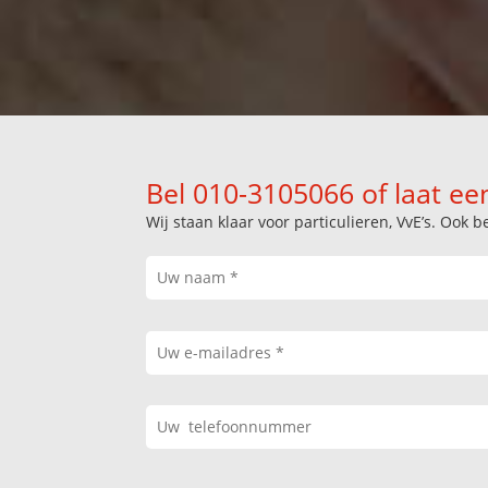
Bel 010-3105066 of laat ee
Wij staan klaar voor particulieren, VvE’s. Oo