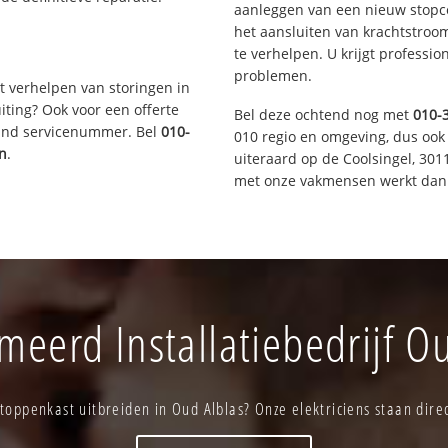
aanleggen van een nieuw stopco
het aansluiten van krachtstroo
te verhelpen. U krijgt professi
problemen.
t verhelpen van storingen in
iting? Ook voor een offerte
Bel deze ochtend nog met
010-
aand servicenummer. Bel
010-
010 regio en omgeving, dus ook 
en
.
uiteraard op de Coolsingel, 30
met onze vakmensen werkt dan 
eerd Installatiebedrijf O
toppenkast uitbreiden in Oud Alblas? Onze elektriciens staan direc