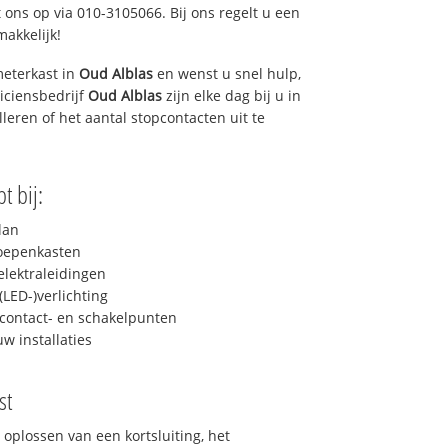
 ons op via 010-3105066. Bij ons regelt u een
makkelijk!
eterkast in
Oud Alblas
en wenst u snel hulp,
iciensbedrijf
Oud Alblas
zijn elke dag bij u in
lleren of het aantal stopcontacten uit te
t bij:
lan
roepenkasten
lektraleidingen
LED-)verlichting
contact- en schakelpunten
uw installaties
st
 oplossen van een kortsluiting, het