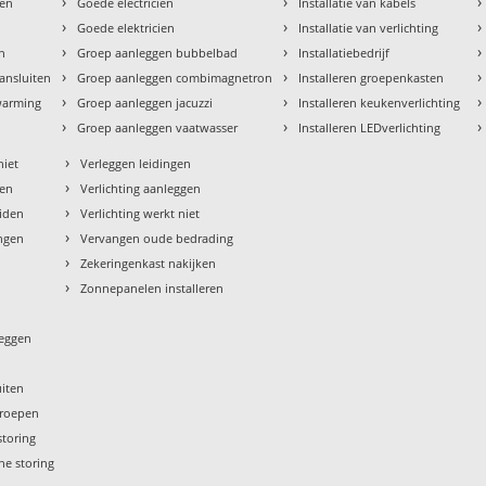
›
›
›
den
Goede electricien
Installatie van kabels
›
›
›
Goede elektricien
Installatie van verlichting
›
›
›
en
Groep aanleggen bubbelbad
Installatiebedrijf
›
›
›
aansluiten
Groep aanleggen combimagnetron
Installeren groepenkasten
›
›
›
rwarming
Groep aanleggen jacuzzi
Installeren keukenverlichting
›
›
›
Groep aanleggen vaatwasser
Installeren LEDverlichting
›
niet
Verleggen leidingen
›
sen
Verlichting aanleggen
›
eiden
Verlichting werkt niet
›
ngen
Vervangen oude bedrading
›
Zekeringenkast nakijken
›
Zonnepanelen installeren
leggen
uiten
groepen
storing
he storing