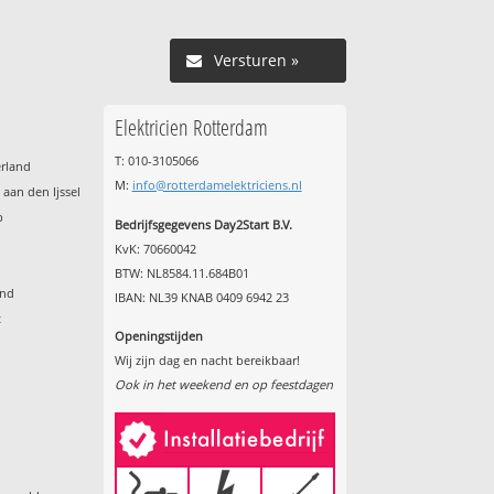
Versturen »
Elektricien Rotterdam
T: 010-3105066
erland
M:
info@rotterdamelektriciens.nl
aan den Ijssel
p
Bedrijfsgegevens Day2Start B.V.
KvK: 70660042
BTW: NL8584.11.684B01
and
IBAN: NL39 KNAB 0409 6942 23
t
Openingstijden
Wij zijn dag en nacht bereikbaar!
Ook in het weekend en op feestdagen