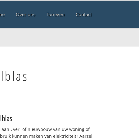
me
Over ons
Tarieven
Contact
lblas
lblas
 aan-, ver- of nieuwbouw van uw woning of
ebruik kunnen maken van elektriciteit? Aarzel