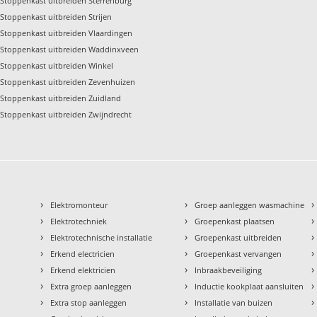
Stoppenkast uitbreiden Sterrenburg
Stoppenkast uitbreiden Strijen
Stoppenkast uitbreiden Vlaardingen
Stoppenkast uitbreiden Waddinxveen
Stoppenkast uitbreiden Winkel
Stoppenkast uitbreiden Zevenhuizen
Stoppenkast uitbreiden Zuidland
Stoppenkast uitbreiden Zwijndrecht
›
›
›
Elektromonteur
Groep aanleggen wasmachine
›
›
›
Elektrotechniek
Groepenkast plaatsen
›
›
›
Elektrotechnische installatie
Groepenkast uitbreiden
›
›
›
Erkend electricien
Groepenkast vervangen
›
›
›
Erkend elektricien
Inbraakbeveiliging
›
›
›
Extra groep aanleggen
Inductie kookplaat aansluiten
›
›
›
Extra stop aanleggen
Installatie van buizen