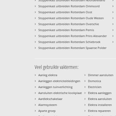
Stoppenkast uitbreiden Rotterdam Noordereiland
›
›
Stoppenkast uitbreiden Rotterdam Ommoord
›
›
Stoppenkast uitbreiden Rotterdam Oost
›
›
Stoppenkast uitbreiden Rotterdam Oude Westen
›
›
Stoppenkast uitbreiden Rotterdam Overschie
›
›
Stoppenkast uitbreiden Rotterdam Pernis
›
›
Stoppenkast uitbreiden Rotterdam Prins Alexander
›
›
Stoppenkast uitbreiden Rotterdam Schiebroek
›
Stoppenkast uitbreiden Rotterdam Spaanse Polder
Veel gebruikte vaktermen:
›
›
Aanleg elektra
Dimmer aansluiten
›
›
Aanleggen elektriciteitleidingen
Domotica
›
›
Aanleggen tuinverlichting
Electricien
›
›
Aansluiten elektrische kookplaat
Elektra aanleggen
›
›
Aardlekschakelaar
Elektra aansluiten
›
›
Alarmsysteem
Elektra installeren
›
›
Aparte groep
Elektra repareren