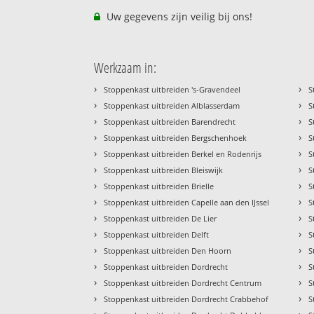
Uw gegevens zijn veilig bij ons!
Werkzaam in:
›
›
Stoppenkast uitbreiden 's-Gravendeel
S
›
›
Stoppenkast uitbreiden Alblasserdam
S
›
›
Stoppenkast uitbreiden Barendrecht
S
›
›
Stoppenkast uitbreiden Bergschenhoek
S
›
›
Stoppenkast uitbreiden Berkel en Rodenrijs
S
›
›
Stoppenkast uitbreiden Bleiswijk
S
›
›
Stoppenkast uitbreiden Brielle
S
›
›
Stoppenkast uitbreiden Capelle aan den IJssel
S
›
›
Stoppenkast uitbreiden De Lier
S
›
›
Stoppenkast uitbreiden Delft
S
›
›
Stoppenkast uitbreiden Den Hoorn
S
›
›
Stoppenkast uitbreiden Dordrecht
S
›
›
Stoppenkast uitbreiden Dordrecht Centrum
S
›
›
Stoppenkast uitbreiden Dordrecht Crabbehof
S