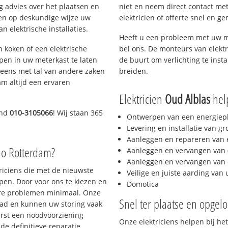
g advies over het plaatsen en
niet en neem direct contact met
lpen op deskundige wijze uw
elektricien of offerte snel en ge
 elektrische installaties.
Heeft u een probleem met uw m
h koken of een elektrische
bel ons. De monteurs van elektr
epen in uw meterkast te laten
de buurt om verlichting te insta
neens met tal van andere zaken
breiden.
am altijd een ervaren
Elektricien
Oud Alblas
help
end
010-3105066
! Wij staan 365
Ontwerpen van een energiep
Levering en installatie van g
Aanleggen en repareren van e
io Rotterdam?
Aanleggen en vervangen van (
Aanleggen en vervangen van 
triciens die met de nieuwste
Veilige en juiste aarding van 
en. Door voor ons te kiezen en
Domotica
ere problemen minimaal. Onze
Snel ter plaatse en opgelo
aad en kunnen uw storing vaak
erst een noodvoorziening
Onze elektriciens helpen bij het
de definitieve reparatie.