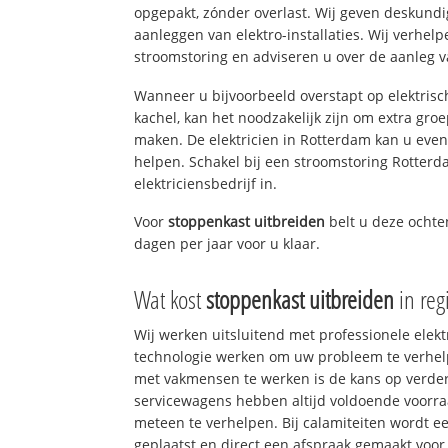
opgepakt, zónder overlast. Wij geven deskundi
aanleggen van elektro-installaties. Wij verhe
stroomstoring en adviseren u over de aanleg van
Wanneer u bijvoorbeeld overstapt op elektrisc
kachel, kan het noodzakelijk zijn om extra gro
maken. De elektricien in Rotterdam kan u eve
helpen. Schakel bij een stroomstoring Rotterd
elektriciensbedrijf in.
Voor
stoppenkast uitbreiden
belt u deze ocht
dagen per jaar voor u klaar.
Wat kost
stoppenkast uitbreiden
in reg
Wij werken uitsluitend met professionele elek
technologie werken om uw probleem te verhelp
met vakmensen te werken is de kans op verd
servicewagens hebben altijd voldoende voorr
meteen te verhelpen. Bij calamiteiten wordt e
geplaatst en direct een afspraak gemaakt voor 