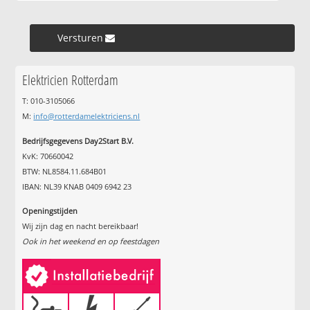
Versturen »
Elektricien Rotterdam
T: 010-3105066
M:
info@rotterdamelektriciens.nl
Bedrijfsgegevens Day2Start B.V.
KvK: 70660042
BTW: NL8584.11.684B01
IBAN: NL39 KNAB 0409 6942 23
Openingstijden
Wij zijn dag en nacht bereikbaar!
Ook in het weekend en op feestdagen