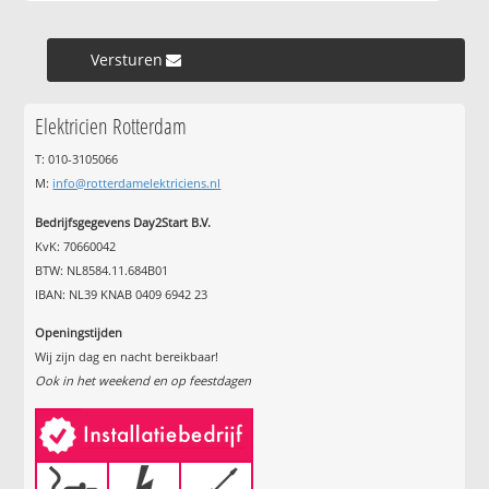
Versturen »
Elektricien Rotterdam
T: 010-3105066
M:
info@rotterdamelektriciens.nl
Bedrijfsgegevens Day2Start B.V.
KvK: 70660042
BTW: NL8584.11.684B01
IBAN: NL39 KNAB 0409 6942 23
Openingstijden
Wij zijn dag en nacht bereikbaar!
Ook in het weekend en op feestdagen