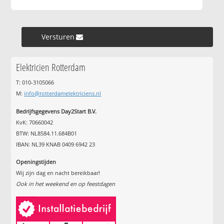
Versturen »
Elektricien Rotterdam
T: 010-3105066
M:
info@rotterdamelektriciens.nl
Bedrijfsgegevens Day2Start B.V.
KvK: 70660042
BTW: NL8584.11.684B01
IBAN: NL39 KNAB 0409 6942 23
Openingstijden
Wij zijn dag en nacht bereikbaar!
Ook in het weekend en op feestdagen