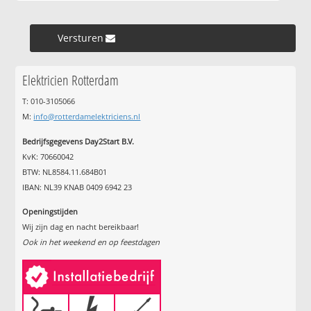
Versturen »
Elektricien Rotterdam
T: 010-3105066
M:
info@rotterdamelektriciens.nl
Bedrijfsgegevens Day2Start B.V.
KvK: 70660042
BTW: NL8584.11.684B01
IBAN: NL39 KNAB 0409 6942 23
Openingstijden
Wij zijn dag en nacht bereikbaar!
Ook in het weekend en op feestdagen