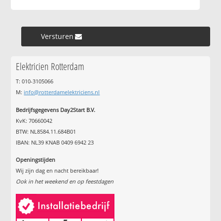
Versturen »
Elektricien Rotterdam
T: 010-3105066
M:
info@rotterdamelektriciens.nl
Bedrijfsgegevens Day2Start B.V.
KvK: 70660042
BTW: NL8584.11.684B01
IBAN: NL39 KNAB 0409 6942 23
Openingstijden
Wij zijn dag en nacht bereikbaar!
Ook in het weekend en op feestdagen