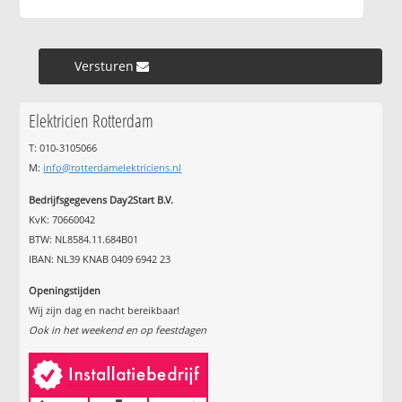
Versturen »
Elektricien Rotterdam
T: 010-3105066
M:
info@rotterdamelektriciens.nl
Bedrijfsgegevens Day2Start B.V.
KvK: 70660042
BTW: NL8584.11.684B01
IBAN: NL39 KNAB 0409 6942 23
Openingstijden
Wij zijn dag en nacht bereikbaar!
Ook in het weekend en op feestdagen