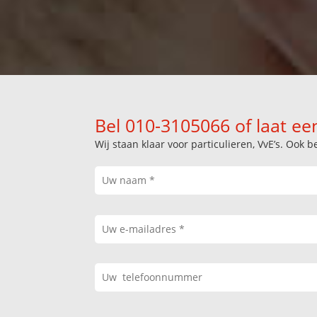
Bel 010-3105066 of laat ee
Wij staan klaar voor particulieren, VvE’s. Oo