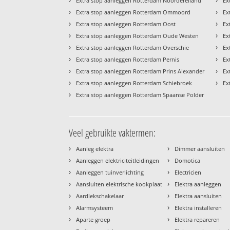
Extra stop aanleggen Rotterdam Noordereiland
Ex
›
›
Extra stop aanleggen Rotterdam Ommoord
Ex
›
›
Extra stop aanleggen Rotterdam Oost
Ex
›
›
Extra stop aanleggen Rotterdam Oude Westen
Ex
›
›
Extra stop aanleggen Rotterdam Overschie
Ex
›
›
Extra stop aanleggen Rotterdam Pernis
Ex
›
›
Extra stop aanleggen Rotterdam Prins Alexander
Ex
›
›
Extra stop aanleggen Rotterdam Schiebroek
Ex
›
Extra stop aanleggen Rotterdam Spaanse Polder
Veel gebruikte vaktermen:
›
›
Aanleg elektra
Dimmer aansluiten
›
›
Aanleggen elektriciteitleidingen
Domotica
›
›
Aanleggen tuinverlichting
Electricien
›
›
Aansluiten elektrische kookplaat
Elektra aanleggen
›
›
Aardlekschakelaar
Elektra aansluiten
›
›
Alarmsysteem
Elektra installeren
›
›
Aparte groep
Elektra repareren