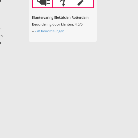
r
Klantervaring Elektricien Rotterdam
Beoordeling door klanten:
4.5
/
5
k
»
278
beoordelingen
en
t