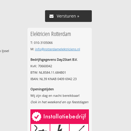
Versturen »
Elektricien Rotterdam
T: 010-3105066
M:
info@rotterdamelektriciens.nl
Ijssel
Bedrijfsgegevens Day2Start B.V.
KvK: 70660042
BTW: NL8584.11.684B01
IBAN: NL39 KNAB 0409 6942 23
Openingstijden
Wij zijn dag en nacht bereikbaar!
Ook in het weekend en op feestdagen