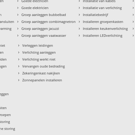
›
›
›
den
Goede electricien
Installatie van kabels
›
›
›
Goede elektricien
Installatie van verlichting
›
›
›
en
Groep aanleggen bubbelbad
Installatiebedrijf
›
›
›
aansluiten
Groep aanleggen combimagnetron
Installeren groepenkasten
›
›
›
rwarming
Groep aanleggen jacuzzi
Installeren keukenverlichting
›
›
›
Groep aanleggen vaatwasser
Installeren LEDverlichting
›
niet
Verleggen leidingen
›
sen
Verlichting aanleggen
›
eiden
Verlichting werkt niet
›
ngen
Vervangen oude bedrading
›
Zekeringenkast nakijken
›
Zonnepanelen installeren
leggen
uiten
groepen
storing
he storing