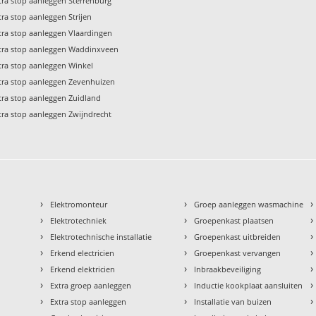
tra stop aanleggen Sterrenburg
tra stop aanleggen Strijen
tra stop aanleggen Vlaardingen
tra stop aanleggen Waddinxveen
tra stop aanleggen Winkel
tra stop aanleggen Zevenhuizen
tra stop aanleggen Zuidland
tra stop aanleggen Zwijndrecht
›
›
›
Elektromonteur
Groep aanleggen wasmachine
›
›
›
Elektrotechniek
Groepenkast plaatsen
›
›
›
Elektrotechnische installatie
Groepenkast uitbreiden
›
›
›
Erkend electricien
Groepenkast vervangen
›
›
›
Erkend elektricien
Inbraakbeveiliging
›
›
›
Extra groep aanleggen
Inductie kookplaat aansluiten
›
›
›
Extra stop aanleggen
Installatie van buizen