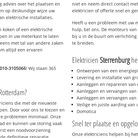
g advies over het plaatsen en
niet en neem direct contact met
lpen op deskundige wijze uw
elektricien of offerte snel en ge
 elektrische installaties.
Heeft u een probleem met uw m
h koken of een elektrische
hulp, bel ons. De monteurs van 
epen in uw meterkast te laten
bij u in de buurt om verlichting
neens met tal van andere zaken
te breiden.
am altijd een ervaren
Elektricien
Sterrenburg
hel
010-3105066
! Wij staan 365
Ontwerpen van een energiep
Levering en installatie van g
Aanleggen en repareren van e
 Rotterdam?
Aanleggen en vervangen van (
Aanleggen en vervangen van 
triciens die met de nieuwste
Veilige en juiste aarding van 
en. Door voor ons te kiezen en
Domotica
ere problemen minimaal. Onze
Snel ter plaatse en opgelo
aad en kunnen uw storing vaak
erst een noodvoorziening
Onze elektriciens helpen bij het
de definitieve reparatie.