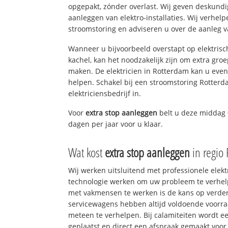
opgepakt, zónder overlast. Wij geven deskundi
aanleggen van elektro-installaties. Wij verhe
stroomstoring en adviseren u over de aanleg van
Wanneer u bijvoorbeeld overstapt op elektrisc
kachel, kan het noodzakelijk zijn om extra gro
maken. De elektricien in Rotterdam kan u eve
helpen. Schakel bij een stroomstoring Rotterd
elektriciensbedrijf in.
Voor
extra stop aanleggen
belt u deze middag
dagen per jaar voor u klaar.
Wat kost
extra stop aanleggen
in regio
Wij werken uitsluitend met professionele elek
technologie werken om uw probleem te verhelp
met vakmensen te werken is de kans op verd
servicewagens hebben altijd voldoende voorr
meteen te verhelpen. Bij calamiteiten wordt e
geplaatst en direct een afspraak gemaakt voor 