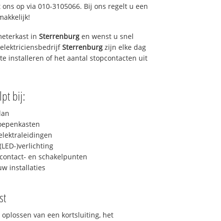
 ons op via 010-3105066. Bij ons regelt u een
makkelijk!
eterkast in
Sterrenburg
en wenst u snel
elektriciensbedrijf
Sterrenburg
zijn elke dag
 te installeren of het aantal stopcontacten uit
pt bij:
lan
roepenkasten
lektraleidingen
LED-)verlichting
contact- en schakelpunten
uw installaties
st
 oplossen van een kortsluiting, het