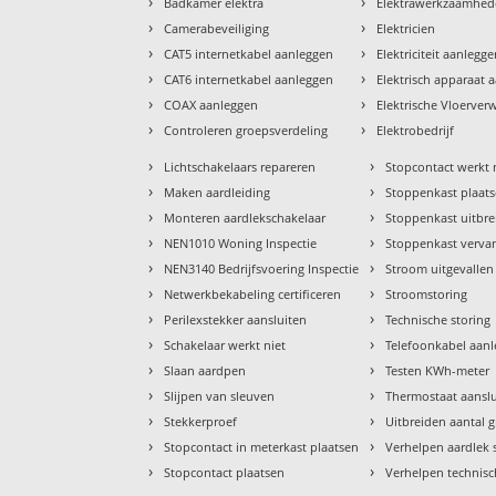
›
›
Badkamer elektra
Elektrawerkzaamhe
›
›
Camerabeveiliging
Elektricien
›
›
CAT5 internetkabel aanleggen
Elektriciteit aanlegg
›
›
CAT6 internetkabel aanleggen
Elektrisch apparaat 
›
›
COAX aanleggen
Elektrische Vloerve
›
›
Controleren groepsverdeling
Elektrobedrijf
›
›
Lichtschakelaars repareren
Stopcontact werkt 
›
›
Maken aardleiding
Stoppenkast plaat
›
›
Monteren aardlekschakelaar
Stoppenkast uitbr
›
›
NEN1010 Woning Inspectie
Stoppenkast verva
›
›
NEN3140 Bedrijfsvoering Inspectie
Stroom uitgevallen
›
›
Netwerkbekabeling certificeren
Stroomstoring
›
›
Perilexstekker aansluiten
Technische storing
›
›
Schakelaar werkt niet
Telefoonkabel aan
›
›
Slaan aardpen
Testen KWh-meter
›
›
Slijpen van sleuven
Thermostaat aansl
›
›
Stekkerproef
Uitbreiden aantal 
›
›
Stopcontact in meterkast plaatsen
Verhelpen aardlek 
›
›
Stopcontact plaatsen
Verhelpen technisc