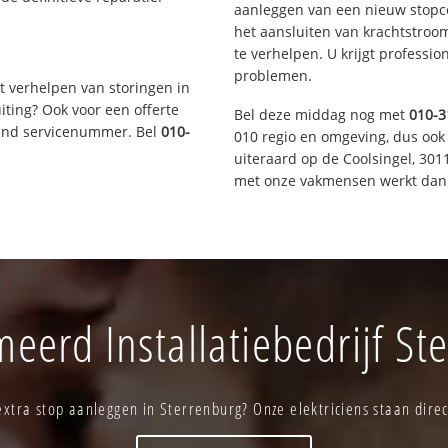
aanleggen van een nieuw stopco
het aansluiten van krachtstroo
te verhelpen. U krijgt professi
problemen.
t verhelpen van storingen in
iting? Ook voor een offerte
Bel deze middag nog met
010-3
aand servicenummer. Bel
010-
010 regio en omgeving, dus ook 
uiteraard op de Coolsingel, 30
met onze vakmensen werkt dan 
eerd Installatiebedrijf St
xtra stop aanleggen in Sterrenburg? Onze elektriciens staan direc