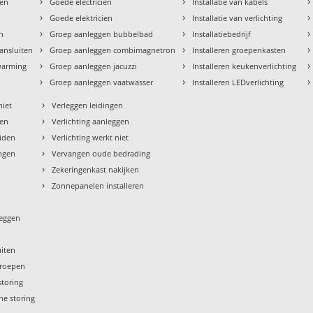
›
›
›
den
Goede electricien
Installatie van kabels
›
›
›
Goede elektricien
Installatie van verlichting
›
›
›
en
Groep aanleggen bubbelbad
Installatiebedrijf
›
›
›
aansluiten
Groep aanleggen combimagnetron
Installeren groepenkasten
›
›
›
rwarming
Groep aanleggen jacuzzi
Installeren keukenverlichting
›
›
›
Groep aanleggen vaatwasser
Installeren LEDverlichting
›
niet
Verleggen leidingen
›
sen
Verlichting aanleggen
›
eiden
Verlichting werkt niet
›
ngen
Vervangen oude bedrading
›
Zekeringenkast nakijken
›
Zonnepanelen installeren
leggen
uiten
groepen
storing
he storing