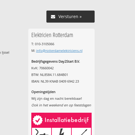
Versturen »
Elektricien Rotterdam
T: 010-3105066
M:
info@rotterdamelektriciens.nl
Ijssel
Bedrijfsgegevens Day2Start B.V.
KvK: 70660042
BTW: NL8584.11.684B01
IBAN: NL39 KNAB 0409 6942 23
Openingstijden
Wij zijn dag en nacht bereikbaar!
Ook in het weekend en op feestdagen