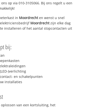
 ons op via 010-3105066. Bij ons regelt u een
makkelijk!
eterkast in
Moordrecht
en wenst u snel
elektriciensbedrijf
Moordrecht
zijn elke dag
 te installeren of het aantal stopcontacten uit
pt bij:
lan
roepenkasten
lektraleidingen
LED-)verlichting
contact- en schakelpunten
uw installaties
st
 oplossen van een kortsluiting, het