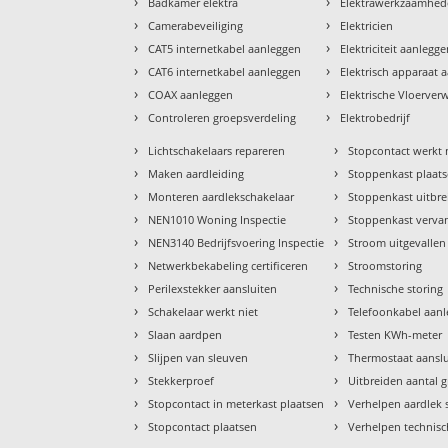
›
›
Badkamer elektra
Elektrawerkzaamhe
›
›
Camerabeveiliging
Elektricien
›
›
CAT5 internetkabel aanleggen
Elektriciteit aanlegg
›
›
CAT6 internetkabel aanleggen
Elektrisch apparaat 
›
›
COAX aanleggen
Elektrische Vloerve
›
›
Controleren groepsverdeling
Elektrobedrijf
›
›
Lichtschakelaars repareren
Stopcontact werkt 
›
›
Maken aardleiding
Stoppenkast plaat
›
›
Monteren aardlekschakelaar
Stoppenkast uitbr
›
›
NEN1010 Woning Inspectie
Stoppenkast verva
›
›
NEN3140 Bedrijfsvoering Inspectie
Stroom uitgevallen
›
›
Netwerkbekabeling certificeren
Stroomstoring
›
›
Perilexstekker aansluiten
Technische storing
›
›
Schakelaar werkt niet
Telefoonkabel aan
›
›
Slaan aardpen
Testen KWh-meter
›
›
Slijpen van sleuven
Thermostaat aansl
›
›
Stekkerproef
Uitbreiden aantal 
›
›
Stopcontact in meterkast plaatsen
Verhelpen aardlek 
›
›
Stopcontact plaatsen
Verhelpen technisc