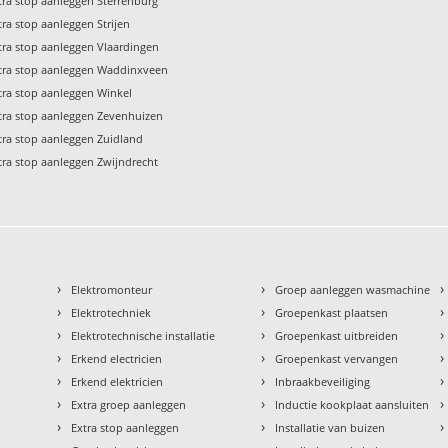
tra stop aanleggen Sterrenburg
tra stop aanleggen Strijen
tra stop aanleggen Vlaardingen
tra stop aanleggen Waddinxveen
tra stop aanleggen Winkel
tra stop aanleggen Zevenhuizen
tra stop aanleggen Zuidland
tra stop aanleggen Zwijndrecht
›
›
›
Elektromonteur
Groep aanleggen wasmachine
›
›
›
Elektrotechniek
Groepenkast plaatsen
›
›
›
Elektrotechnische installatie
Groepenkast uitbreiden
›
›
›
Erkend electricien
Groepenkast vervangen
›
›
›
Erkend elektricien
Inbraakbeveiliging
›
›
›
Extra groep aanleggen
Inductie kookplaat aansluiten
›
›
›
Extra stop aanleggen
Installatie van buizen