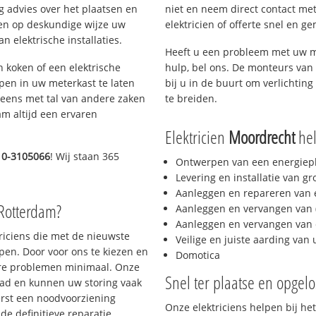
g advies over het plaatsen en
niet en neem direct contact met
lpen op deskundige wijze uw
elektricien of offerte snel en ge
 elektrische installaties.
Heeft u een probleem met uw m
h koken of een elektrische
hulp, bel ons. De monteurs van 
epen in uw meterkast te laten
bij u in de buurt om verlichting
neens met tal van andere zaken
te breiden.
am altijd een ervaren
Elektricien
Moordrecht
hel
10-3105066
! Wij staan 365
Ontwerpen van een energiep
Levering en installatie van g
Aanleggen en repareren van e
 Rotterdam?
Aanleggen en vervangen van (
Aanleggen en vervangen van 
triciens die met de nieuwste
Veilige en juiste aarding van 
en. Door voor ons te kiezen en
Domotica
ere problemen minimaal. Onze
Snel ter plaatse en opgelo
aad en kunnen uw storing vaak
erst een noodvoorziening
Onze elektriciens helpen bij het
de definitieve reparatie.