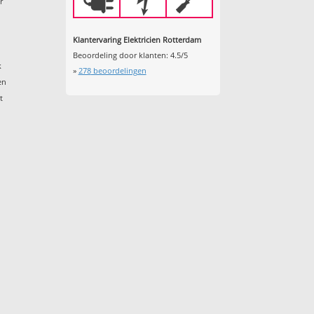
r
Klantervaring Elektricien Rotterdam
Beoordeling door klanten:
4.5
/
5
k
»
278
beoordelingen
en
t