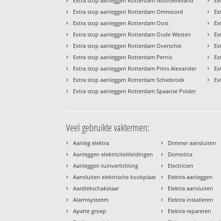
Extra stop aanleggen Rotterdam Noordereiland
Ex
›
›
Extra stop aanleggen Rotterdam Ommoord
Ex
›
›
Extra stop aanleggen Rotterdam Oost
Ex
›
›
Extra stop aanleggen Rotterdam Oude Westen
Ex
›
›
Extra stop aanleggen Rotterdam Overschie
Ex
›
›
Extra stop aanleggen Rotterdam Pernis
Ex
›
›
Extra stop aanleggen Rotterdam Prins Alexander
Ex
›
›
Extra stop aanleggen Rotterdam Schiebroek
Ex
›
Extra stop aanleggen Rotterdam Spaanse Polder
Veel gebruikte vaktermen:
›
›
Aanleg elektra
Dimmer aansluiten
›
›
Aanleggen elektriciteitleidingen
Domotica
›
›
Aanleggen tuinverlichting
Electricien
›
›
Aansluiten elektrische kookplaat
Elektra aanleggen
›
›
Aardlekschakelaar
Elektra aansluiten
›
›
Alarmsysteem
Elektra installeren
›
›
Aparte groep
Elektra repareren