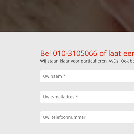
Bel 010-3105066 of laat ee
Wij staan klaar voor particulieren, VvE’s. Oo