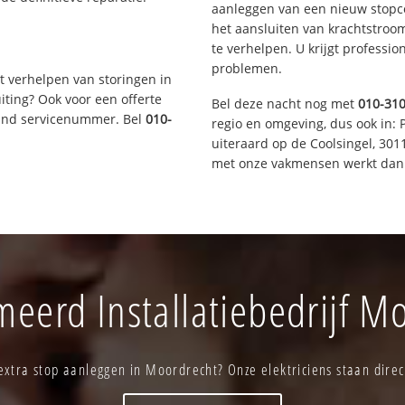
aanleggen van een nieuw stopco
het aansluiten van krachtstroo
te verhelpen. U krijgt professi
problemen.
t verhelpen van storingen in
iting? Ook voor een offerte
Bel deze nacht nog met
010-31
aand servicenummer. Bel
010-
regio en omgeving, dus ook in: 
uiteraard op de Coolsingel, 30
met onze vakmensen werkt dan 
eerd Installatiebedrijf M
xtra stop aanleggen in Moordrecht? Onze elektriciens staan direc