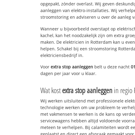
opgepakt, zónder overlast. Wij geven deskundi
aanleggen van elektro-installaties. Wij verhe
stroomstoring en adviseren u over de aanleg van
Wanneer u bijvoorbeeld overstapt op elektrisc
kachel, kan het noodzakelijk zijn om extra gro
maken. De elektricien in Rotterdam kan u eve
helpen. Schakel bij een stroomstoring Rotterd
elektriciensbedrijf in.
Voor
extra stop aanleggen
belt u deze nacht
0
dagen per jaar voor u klaar.
Wat kost
extra stop aanleggen
in regio
Wij werken uitsluitend met professionele elek
technologie werken om uw probleem te verhelp
met vakmensen te werken is de kans op verd
servicewagens hebben altijd voldoende voorr
meteen te verhelpen. Bij calamiteiten wordt e
geplaatst en direct een afspraak gemaakt voor 