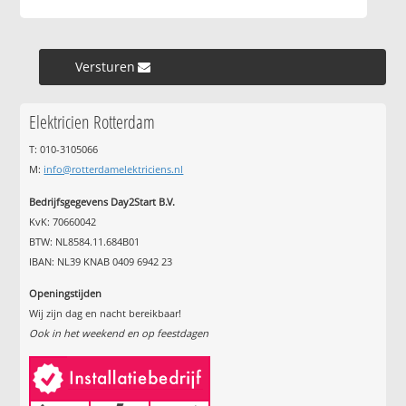
Versturen »
Elektricien Rotterdam
T: 010-3105066
M:
info@rotterdamelektriciens.nl
Bedrijfsgegevens Day2Start B.V.
KvK: 70660042
BTW: NL8584.11.684B01
IBAN: NL39 KNAB 0409 6942 23
Openingstijden
Wij zijn dag en nacht bereikbaar!
Ook in het weekend en op feestdagen