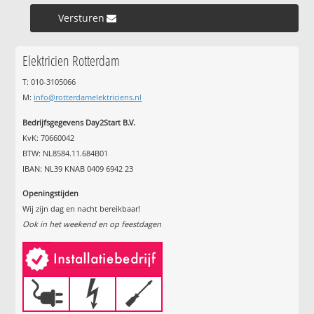
Versturen »
Elektricien Rotterdam
T: 010-3105066
M:
info@rotterdamelektriciens.nl
Bedrijfsgegevens Day2Start B.V.
KvK: 70660042
BTW: NL8584.11.684B01
IBAN: NL39 KNAB 0409 6942 23
Openingstijden
Wij zijn dag en nacht bereikbaar!
Ook in het weekend en op feestdagen