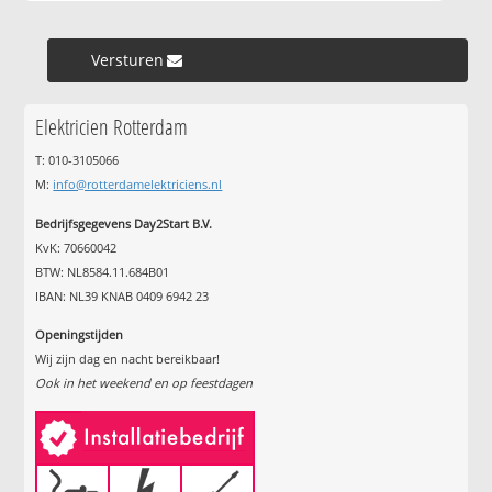
Versturen »
Elektricien Rotterdam
T: 010-3105066
M:
info@rotterdamelektriciens.nl
Bedrijfsgegevens Day2Start B.V.
KvK: 70660042
BTW: NL8584.11.684B01
IBAN: NL39 KNAB 0409 6942 23
Openingstijden
Wij zijn dag en nacht bereikbaar!
Ook in het weekend en op feestdagen