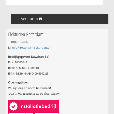
Versturen »
Elektricien Rotterdam
T: 010-3105066
M:
info@rotterdamelektriciens.nl
Bedrijfsgegevens Day2Start B.V.
KvK: 70660042
BTW: NL8584.11.684B01
IBAN: NL39 KNAB 0409 6942 23
Openingstijden
Wij zijn dag en nacht bereikbaar!
Ook in het weekend en op feestdagen