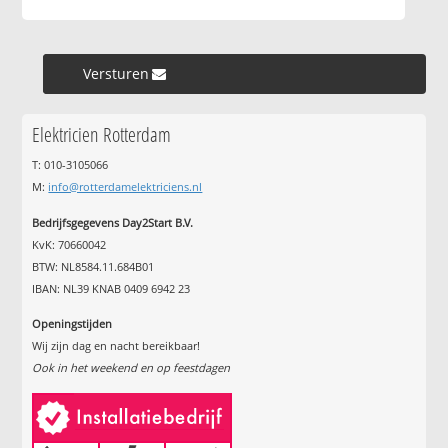
Versturen »
Elektricien Rotterdam
T: 010-3105066
M:
info@rotterdamelektriciens.nl
Bedrijfsgegevens Day2Start B.V.
KvK: 70660042
BTW: NL8584.11.684B01
IBAN: NL39 KNAB 0409 6942 23
Openingstijden
Wij zijn dag en nacht bereikbaar!
Ook in het weekend en op feestdagen