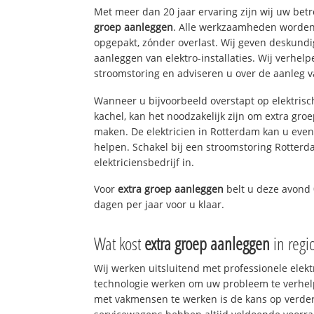
Met meer dan 20 jaar ervaring zijn wij uw be
groep aanleggen
. Alle werkzaamheden worden 
opgepakt, zónder overlast. Wij geven deskundi
aanleggen van elektro-installaties. Wij verhe
stroomstoring en adviseren u over de aanleg van
Wanneer u bijvoorbeeld overstapt op elektrisc
kachel, kan het noodzakelijk zijn om extra gro
maken. De elektricien in Rotterdam kan u eve
helpen. Schakel bij een stroomstoring Rotterd
elektriciensbedrijf in.
Voor
extra groep aanleggen
belt u deze avond
dagen per jaar voor u klaar.
Wat kost
extra groep aanleggen
in regi
Wij werken uitsluitend met professionele elek
technologie werken om uw probleem te verhelp
met vakmensen te werken is de kans op verd