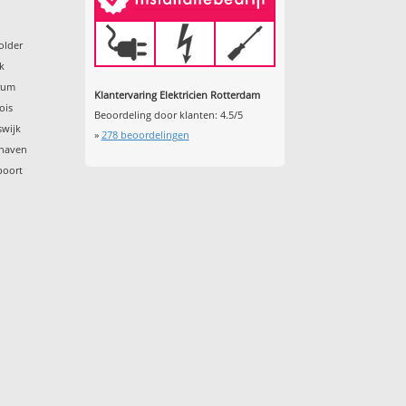
older
k
trum
Klantervaring Elektricien Rotterdam
ois
Beoordeling door klanten:
4.5
/
5
swijk
»
278
beoordelingen
shaven
poort