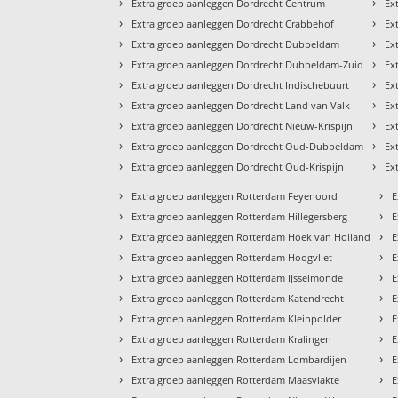
›
›
Extra groep aanleggen Dordrecht Centrum
Ex
›
›
Extra groep aanleggen Dordrecht Crabbehof
Ex
›
›
Extra groep aanleggen Dordrecht Dubbeldam
Ex
›
›
Extra groep aanleggen Dordrecht Dubbeldam-Zuid
Ex
›
›
Extra groep aanleggen Dordrecht Indischebuurt
Ex
›
›
Extra groep aanleggen Dordrecht Land van Valk
Ex
›
›
Extra groep aanleggen Dordrecht Nieuw-Krispijn
Ex
›
›
Extra groep aanleggen Dordrecht Oud-Dubbeldam
Ex
›
›
Extra groep aanleggen Dordrecht Oud-Krispijn
Ex
›
›
Extra groep aanleggen Rotterdam Feyenoord
E
›
›
Extra groep aanleggen Rotterdam Hillegersberg
E
›
›
Extra groep aanleggen Rotterdam Hoek van Holland
E
›
›
Extra groep aanleggen Rotterdam Hoogvliet
E
›
›
Extra groep aanleggen Rotterdam IJsselmonde
E
›
›
Extra groep aanleggen Rotterdam Katendrecht
E
›
›
Extra groep aanleggen Rotterdam Kleinpolder
E
›
›
Extra groep aanleggen Rotterdam Kralingen
E
›
›
Extra groep aanleggen Rotterdam Lombardijen
E
›
›
Extra groep aanleggen Rotterdam Maasvlakte
E