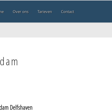
me
Over ons
Tarieven
Contact
rdam
rdam Delfshaven