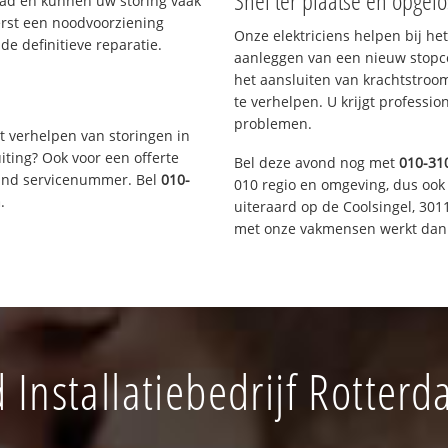
Snel ter plaatse en opgelo
aad en kunnen uw storing vaak
erst een noodvoorziening
Onze elektriciens helpen bij het
de definitieve reparatie.
aanleggen van een nieuw stopco
het aansluiten van krachtstroo
te verhelpen. U krijgt professi
problemen.
t verhelpen van storingen in
iting? Ook voor een offerte
Bel deze avond nog met
010-31
aand servicenummer. Bel
010-
010 regio en omgeving, dus ook 
n
.
uiteraard op de Coolsingel, 30
met onze vakmensen werkt dan 
Installatiebedrijf Rotter