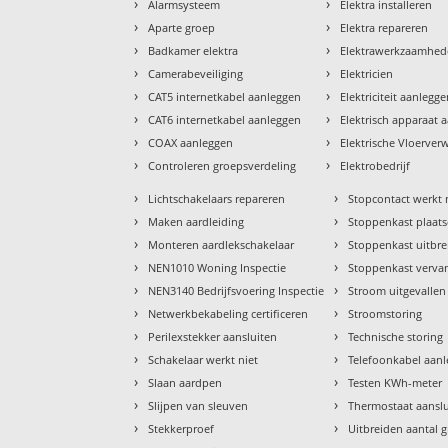
›
›
Alarmsysteem
Elektra installeren
›
›
Aparte groep
Elektra repareren
›
›
Badkamer elektra
Elektrawerkzaamhe
›
›
Camerabeveiliging
Elektricien
›
›
CAT5 internetkabel aanleggen
Elektriciteit aanlegg
›
›
CAT6 internetkabel aanleggen
Elektrisch apparaat 
›
›
COAX aanleggen
Elektrische Vloerve
›
›
Controleren groepsverdeling
Elektrobedrijf
›
›
Lichtschakelaars repareren
Stopcontact werkt 
›
›
Maken aardleiding
Stoppenkast plaat
›
›
Monteren aardlekschakelaar
Stoppenkast uitbr
›
›
NEN1010 Woning Inspectie
Stoppenkast verva
›
›
NEN3140 Bedrijfsvoering Inspectie
Stroom uitgevallen
›
›
Netwerkbekabeling certificeren
Stroomstoring
›
›
Perilexstekker aansluiten
Technische storing
›
›
Schakelaar werkt niet
Telefoonkabel aan
›
›
Slaan aardpen
Testen KWh-meter
›
›
Slijpen van sleuven
Thermostaat aansl
›
›
Stekkerproef
Uitbreiden aantal 