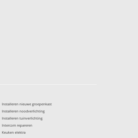
Installeren nieuwe groepenkast
Installeren noodverlichting
Installeren tuinverlichting
Intercom repareren
Keuken elektra