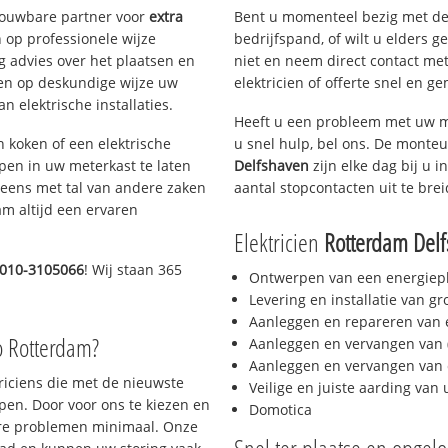
trouwbare partner voor
extra
Bent u momenteel bezig met de
op professionele wijze
bedrijfspand, of wilt u elders g
g advies over het plaatsen en
niet en neem direct contact met
lpen op deskundige wijze uw
elektricien of offerte snel en ge
 elektrische installaties.
Heeft u een probleem met uw m
h koken of een elektrische
u snel hulp, bel ons. De monteu
epen in uw meterkast te laten
Delfshaven
zijn elke dag bij u i
neens met tal van andere zaken
aantal stopcontacten uit te bre
am altijd een ervaren
Elektricien
Rotterdam Del
010-3105066
! Wij staan 365
Ontwerpen van een energiep
Levering en installatie van g
Aanleggen en repareren van e
o Rotterdam?
Aanleggen en vervangen van (
Aanleggen en vervangen van 
triciens die met de nieuwste
Veilige en juiste aarding van 
en. Door voor ons te kiezen en
Domotica
ere problemen minimaal. Onze