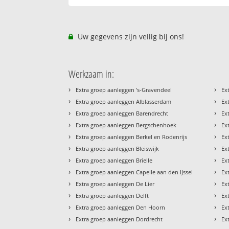
Uw gegevens zijn veilig bij ons!
Werkzaam in:
›
›
Extra groep aanleggen 's-Gravendeel
Ex
›
›
Extra groep aanleggen Alblasserdam
Ex
›
›
Extra groep aanleggen Barendrecht
Ex
›
›
Extra groep aanleggen Bergschenhoek
Ex
›
›
Extra groep aanleggen Berkel en Rodenrijs
Ex
›
›
Extra groep aanleggen Bleiswijk
Ex
›
›
Extra groep aanleggen Brielle
Ex
›
›
Extra groep aanleggen Capelle aan den IJssel
Ex
›
›
Extra groep aanleggen De Lier
Ex
›
›
Extra groep aanleggen Delft
Ex
›
›
Extra groep aanleggen Den Hoorn
Ex
›
›
Extra groep aanleggen Dordrecht
Ex