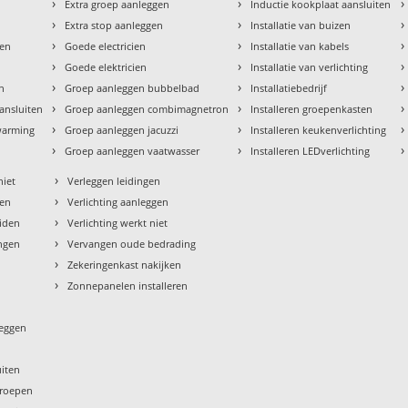
›
›
›
Extra groep aanleggen
Inductie kookplaat aansluiten
›
›
›
Extra stop aanleggen
Installatie van buizen
›
›
›
den
Goede electricien
Installatie van kabels
›
›
›
Goede elektricien
Installatie van verlichting
›
›
›
en
Groep aanleggen bubbelbad
Installatiebedrijf
›
›
›
aansluiten
Groep aanleggen combimagnetron
Installeren groepenkasten
›
›
›
rwarming
Groep aanleggen jacuzzi
Installeren keukenverlichting
›
›
›
Groep aanleggen vaatwasser
Installeren LEDverlichting
›
niet
Verleggen leidingen
›
sen
Verlichting aanleggen
›
eiden
Verlichting werkt niet
›
ngen
Vervangen oude bedrading
›
Zekeringenkast nakijken
›
Zonnepanelen installeren
leggen
uiten
groepen