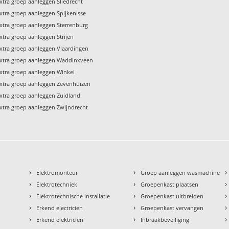
xtra groep aanleggen Sliedrecht
xtra groep aanleggen Spijkenisse
xtra groep aanleggen Sterrenburg
xtra groep aanleggen Strijen
xtra groep aanleggen Vlaardingen
xtra groep aanleggen Waddinxveen
xtra groep aanleggen Winkel
xtra groep aanleggen Zevenhuizen
xtra groep aanleggen Zuidland
xtra groep aanleggen Zwijndrecht
›
›
›
Elektromonteur
Groep aanleggen wasmachine
›
›
›
Elektrotechniek
Groepenkast plaatsen
›
›
›
Elektrotechnische installatie
Groepenkast uitbreiden
›
›
›
Erkend electricien
Groepenkast vervangen
›
›
›
Erkend elektricien
Inbraakbeveiliging