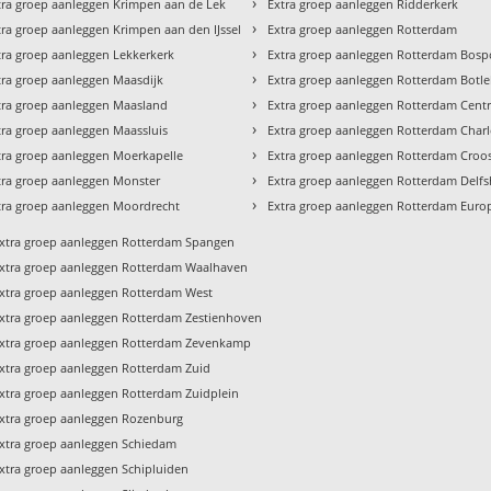
›
tra groep aanleggen Krimpen aan de Lek
Extra groep aanleggen Ridderkerk
›
tra groep aanleggen Krimpen aan den IJssel
Extra groep aanleggen Rotterdam
›
tra groep aanleggen Lekkerkerk
Extra groep aanleggen Rotterdam Bosp
›
tra groep aanleggen Maasdijk
Extra groep aanleggen Rotterdam Botle
›
tra groep aanleggen Maasland
Extra groep aanleggen Rotterdam Cen
›
tra groep aanleggen Maassluis
Extra groep aanleggen Rotterdam Charl
›
tra groep aanleggen Moerkapelle
Extra groep aanleggen Rotterdam Croo
›
tra groep aanleggen Monster
Extra groep aanleggen Rotterdam Delf
›
tra groep aanleggen Moordrecht
Extra groep aanleggen Rotterdam Euro
xtra groep aanleggen Rotterdam Spangen
xtra groep aanleggen Rotterdam Waalhaven
xtra groep aanleggen Rotterdam West
xtra groep aanleggen Rotterdam Zestienhoven
xtra groep aanleggen Rotterdam Zevenkamp
xtra groep aanleggen Rotterdam Zuid
xtra groep aanleggen Rotterdam Zuidplein
xtra groep aanleggen Rozenburg
xtra groep aanleggen Schiedam
xtra groep aanleggen Schipluiden