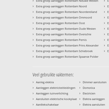
›
›
Extra groep aanleggen Rotterdam Nieuwe Westen
E
›
›
Extra groep aanleggen Rotterdam Noord
E
›
›
Extra groep aanleggen Rotterdam Noordereiland
E
›
›
Extra groep aanleggen Rotterdam Ommoord
E
›
›
Extra groep aanleggen Rotterdam Oost
E
›
›
Extra groep aanleggen Rotterdam Oude Westen
E
›
›
Extra groep aanleggen Rotterdam Overschie
E
›
›
Extra groep aanleggen Rotterdam Pernis
E
›
›
Extra groep aanleggen Rotterdam Prins Alexander
E
›
›
Extra groep aanleggen Rotterdam Schiebroek
E
›
Extra groep aanleggen Rotterdam Spaanse Polder
Veel gebruikte vaktermen:
›
›
Aanleg elektra
Dimmer aansluiten
›
›
Aanleggen elektriciteitleidingen
Domotica
›
›
Aanleggen tuinverlichting
Electricien
›
›
Aansluiten elektrische kookplaat
Elektra aanleggen
›
›
Aardlekschakelaar
Elektra aansluiten