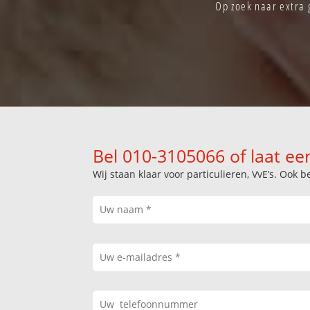
Op zoek naar extra 
Bel 010-3105066 of laat ee
Wij staan klaar voor particulieren, VvE’s. Oo