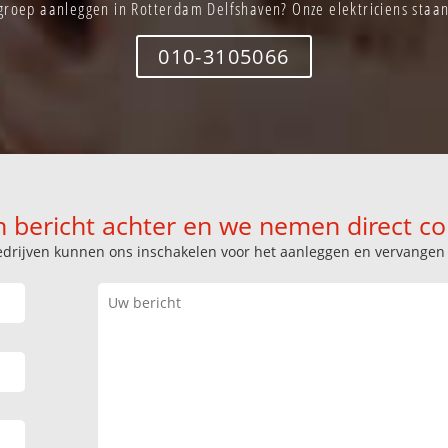
groep aanleggen in Rotterdam Delfshaven? Onze elektriciens staan 
010-3105066
n bericht achter en we nemen direct co
k bedrijven kunnen ons inschakelen voor het aanleggen en vervange