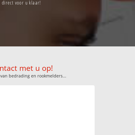
direct voor u klaar!
ntact met u op!
n van bedrading en rookmelders...