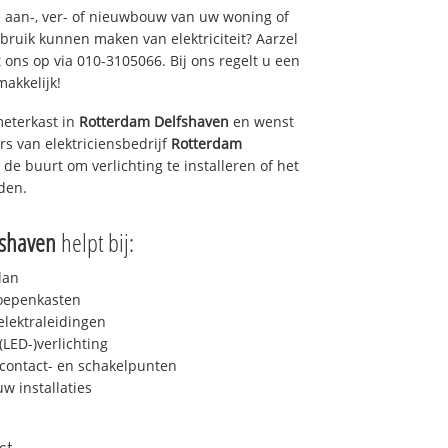
 aan-, ver- of nieuwbouw van uw woning of
ebruik kunnen maken van elektriciteit? Aarzel
 ons op via 010-3105066. Bij ons regelt u een
makkelijk!
eterkast in
Rotterdam Delfshaven
en wenst
rs van elektriciensbedrijf
Rotterdam
n de buurt om verlichting te installeren of het
iden.
fshaven
helpt bij:
lan
roepenkasten
lektraleidingen
LED-)verlichting
contact- en schakelpunten
uw installaties