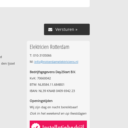
Versturen »
Elektricien Rotterdam
T: 010-3105066
nd
M:
info@rotterdamelektriciens.nl
den Ijssel
Bedrijfsgegevens Day2Start B.V.
KvK: 70660042
BTW: NL8584.11.684B01
IBAN: NL39 KNAB 0409 6942 23
Openingstijden
Wij zijn dag en nacht bereikbaar!
Ook in het weekend en op feestdagen