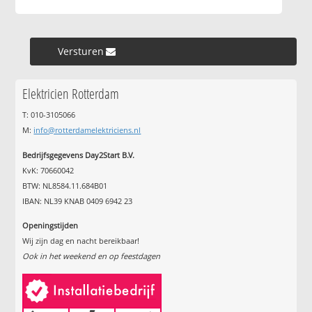
Versturen »
Elektricien Rotterdam
T: 010-3105066
M:
info@rotterdamelektriciens.nl
Bedrijfsgegevens Day2Start B.V.
KvK: 70660042
BTW: NL8584.11.684B01
IBAN: NL39 KNAB 0409 6942 23
Openingstijden
Wij zijn dag en nacht bereikbaar!
Ook in het weekend en op feestdagen