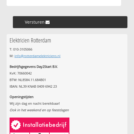
Versturen »
Elektricien Rotterdam
T: 010-3105066
M:
info@rotterdamelektriciens.nl
Bedrijfsgegevens Day2Start B.V.
KvK: 70660042
BTW: NL8584.11.684B01
IBAN: NL39 KNAB 0409 6942 23
Openingstijden
Wij zijn dag en nacht bereikbaar!
Ook in het weekend en op feestdagen