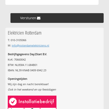
Versturen »
Elektricien Rotterdam
T: 010-3105066
M:
info@rotterdamelektriciens.nl
Bedrijfsgegevens Day2Start B.V.
KvK: 70660042
BTW: NL8584.11.684B01
IBAN: NL39 KNAB 0409 6942 23
Openingstijden
Wij zijn dag en nacht bereikbaar!
Ook in het weekend en op feestdagen