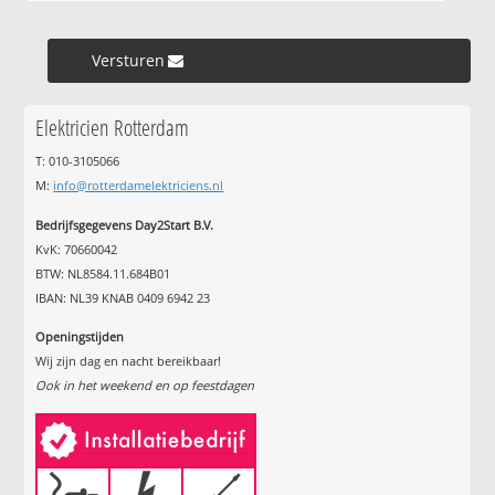
Versturen »
Elektricien Rotterdam
T: 010-3105066
M:
info@rotterdamelektriciens.nl
Bedrijfsgegevens Day2Start B.V.
KvK: 70660042
BTW: NL8584.11.684B01
IBAN: NL39 KNAB 0409 6942 23
Openingstijden
Wij zijn dag en nacht bereikbaar!
Ook in het weekend en op feestdagen