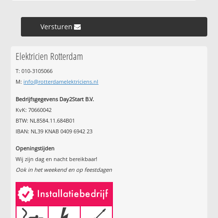
Versturen »
Elektricien Rotterdam
T: 010-3105066
M:
info@rotterdamelektriciens.nl
Bedrijfsgegevens Day2Start B.V.
KvK: 70660042
BTW: NL8584.11.684B01
IBAN: NL39 KNAB 0409 6942 23
Openingstijden
Wij zijn dag en nacht bereikbaar!
Ook in het weekend en op feestdagen